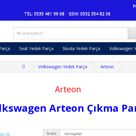
Pusa
TEL: 0535 461 99 68
GSM: 0532 354 82 06
Parça
Seat Yedek Parça
Skoda Yedek Parça
Volkswagen Y
Volkswagen Yedek Parça
Arteon
Arteon
lkswagen Arteon Çıkma Pa
Sırala:
tır (0)