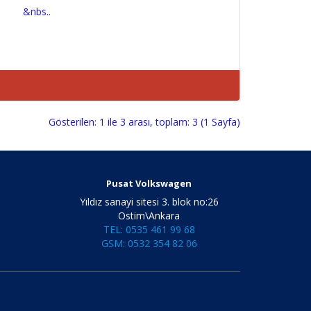
IZ &nbs..
Gösterilen: 1 ile 3 arası, toplam: 3 (1 Sayfa)
Pusat Volkswagen
Yıldız sanayi sitesi 3. blok no:26
Ostim\Ankara
TEL: 0535 461 99 68
GSM: 0532 354 82 06