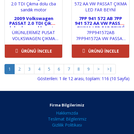
2009 Volkswagen
7PP 941 572 AB 7PP
PASSAT 2.0 TDI Çıkma
941 572 AA VW PASSAT
dolu cba sandık motor
ÇIKMA LED FAR BEYNİ
ÜRÜNLERİMİZ PUSAT
7PP941572AB
VOLKSWAGEN ÇIKMA
7PP941572A VW PASSAT
YEDEK PARÇA
LED FAR BEYNİ 7PP 941
GÜVENCESİYLE İADE VE
572 AB 7PP.941.572.AB
ÜRÜNÜ İNCELE
ÜRÜNÜ İNCELE
DEĞİŞİM GARANTİLİDİR
7PP941572 AB 7PP 941
ÜRÜNLERİMİZ..
57..
1
2
3
4
5
6
7
8
9
>
>|
Gösterilen: 1 ile 12 arası, toplam: 116 (10 Sayfa)
Firma Bilgilerimiz
Hakkımızda
Teslimat Bilgilerimiz
Gizlilik Politikası