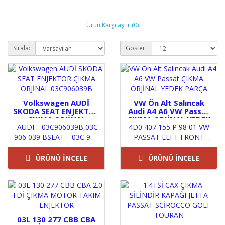
Ürün Karşılaştır (0)
Sırala:
Göster:
Volkswagen AUDİ
VW Ön Alt Salıncak
SKODA SEAT ENJEKTÖR
Audi A4 A6 VW Passat
ÇIKMA ORJİNAL
ÇIKMA ORJİNAL YEDEK
AUDI: 03C906039B,03C
03C906039B
4D0 407 155 P 98 01 VW
PARÇA
906 039 BSEAT: 03C 906
PASSAT LEFT FRONT
039 B,
DRIVERPUSAT
03C906039BSKODA:&nb..
VOLKSWAGEN Olarak
ÜRÜNÜ İNCELE
ÜRÜNÜ İNCELE
VOLKSWAGEN Orijinal
par..
03L 130 277 CBB CBA