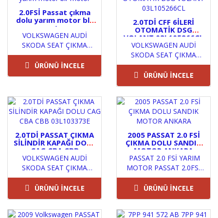
2.0FSİ Passat çıkma
dolu yarım motor blr
2.0TDİ CFF 6İLERİ
motor
OTOMATİK DSG
VOLKSWAGEN AUDİ
VOLANT 03L105266CL
SKODA SEAT ÇIKMA
VOLKSWAGEN AUDİ
ORJİNAL YEDEK
SKODA SEAT ÇIKMA
PARÇALARIÜRÜNLERİMİZ
ORJİNAL YEDEK
ÜRÜNÜ İNCELE
PUSAT VOLKSWAGEN
PARÇALARIÜRÜNLERİMİZ
ÜRÜNÜ İNCELE
ÇIKMA YEDEK PAR..
PUSAT VOLKSWAGEN
ÇIKMA YEDEK PAR..
2.0TDİ PASSAT ÇIKMA
2005 PASSAT 2.0 FSİ
SİLİNDİR KAPAĞI DOLU
ÇIKMA DOLU SANDIK
CAG CBA CBB
MOTOR ANKARA
VOLKSWAGEN AUDİ
03L103373E
PASSAT 2.0 FSİ YARIM
SKODA SEAT ÇIKMA
MOTOR PASSAT 2.0FSİ
ORJİNAL YEDEK
YAG POMPASI PASSAT 20
PARÇALARIÜRÜNLERİMİZ
FSİ SİLİNDİR KAPAGI&n..
ÜRÜNÜ İNCELE
ÜRÜNÜ İNCELE
PUSAT VOLKSWAGEN
ÇIKMA YEDEK PAR..