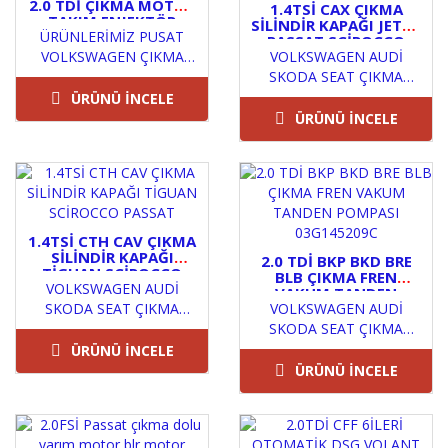
2.0 TDİ ÇIKMA MOTOR
1.4TSİ CAX ÇIKMA
TAKIM ENJEKTÖR
SİLİNDİR KAPAĞI JETTA
ÜRÜNLERİMİZ PUSAT
PASSAT SCİROCCO
VOLKSWAGEN ÇIKMA
VOLKSWAGEN AUDİ
GOLF TOURAN
YEDEK PARÇA
SKODA SEAT ÇIKMA
GÜVENCESİYLE İADE VE
ORJİNAL YEDEK
ÜRÜNÜ İNCELE
DEĞİŞİM GARANTİLİDİR
PARÇALARIÜRÜNLERİMİZ
ÜRÜNÜ İNCELE
ÜRÜNLERİMİZ..
PUSAT VOLKSWAGEN
ÇIKMA YEDEK PAR..
1.4TSİ CTH CAV ÇIKMA
SİLİNDİR KAPAĞI
2.0 TDİ BKP BKD BRE
TİGUAN SCİROCCO
BLB ÇIKMA FREN
VOLKSWAGEN AUDİ
PASSAT
VAKUM TANDEN
SKODA SEAT ÇIKMA
POMPASI 03G145209C
VOLKSWAGEN AUDİ
ORJİNAL YEDEK
SKODA SEAT ÇIKMA
PARÇALARIÜRÜNLERİMİZ
ORJİNAL YEDEK
ÜRÜNÜ İNCELE
PUSAT VOLKSWAGEN
PARÇALARIÜRÜNLERİMİZ
ÜRÜNÜ İNCELE
ÇIKMA YEDEK PAR..
PUSAT VOLKSWAGEN
ÇIKMA YEDEK PAR..