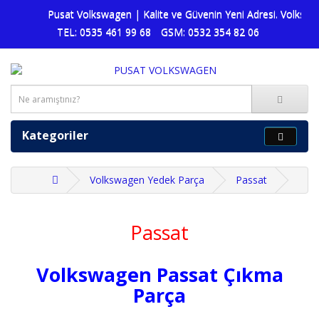
Pusat Volkswagen | Kalite ve Güvenin Yeni Adresi. Volkswag
TEL: 0535 461 99 68
GSM: 0532 354 82 06
Kategoriler
Volkswagen Yedek Parça
Passat
Passat
Volkswagen Passat Çıkma
Parça