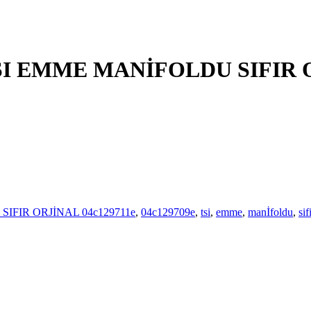
 TSI EMME MANİFOLDU SIFIR
SIFIR ORJİNAL 04c129711e
,
04c129709e
,
tsi
,
emme
,
manİfoldu
,
sif