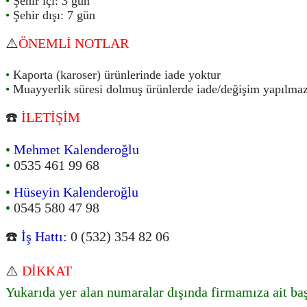
•
Şehir içi: 3 gün
•
Şehir dışı: 7 gün
⚠️
ÖNEMLİ NOTLAR
•
Kaporta (karoser) ürünlerinde iade yoktur
•
Muayyerlik süresi dolmuş ürünlerde iade/değişim yapılma
☎️
İLETİŞİM
•
Mehmet Kalenderoğlu
•
0535 461 99 68
•
Hüseyin Kalenderoğlu
•
0545 580 47 98
☎️
İş Hattı:
0 (532) 354 82 06
⚠️
DİKKAT
Yukarıda yer alan numaralar dışında firmamıza ait ba