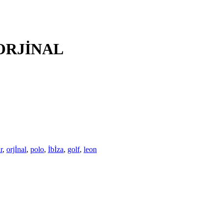
 ORJİNAL
ir
,
orjİnal
,
polo
,
İbİza
,
golf
,
leon