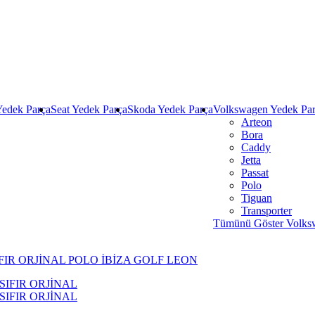
Yedek Parça
Seat Yedek Parça
Skoda Yedek Parça
Volkswagen Yedek Pa
Arteon
Bora
Caddy
Jetta
Passat
Polo
Tiguan
Transporter
Tümünü Göster Volks
IFIR ORJİNAL POLO İBİZA GOLF LEON