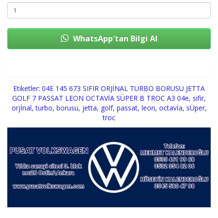
WhatsApp'tan Bilgi Al
Sepete Ekle
Etiketler:
04E 145 673 SIFIR ORJİNAL TURBO BORUSU JETTA
GOLF 7 PASSAT LEON OCTAVİA SÜPER B TROC A3 04e
,
sifir
,
orjİnal
,
turbo
,
borusu
,
jetta
,
golf
,
passat
,
leon
,
octavİa
,
sÜper
,
troc