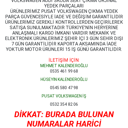
VOLKSWAGEN AUDİ SKODA SEAT ÇIKMA ORJİNAL
YEDEK PARÇALARI
ÜRÜNLERİMİZ PUSAT VOLKSWAGEN ÇIKMA YEDEK
PARÇA GÜVENCESİYLE İADE VE DEĞİŞİM GARANTİLİDİR
ÜRÜNLERİMİZ GEREKLİ KONTROLLERDEN GEÇİRİLEREK
SATIŞA SUNULMAKTADIR TÜRKİYE’NİN HERYERİNE
ANLAŞMALI KARGO İMKANI VARDIR MEKANİK VE
ELEKTRONİK ÜRÜNLERİMİZ ŞEHİR İÇİ 3 GÜN SEHİR DIŞI
7 GÜN GARANTİLİDİR KAPORTA AKSAMINDA İADE
YOKTUR MOTOR ÜRÜNLERİ 15 İŞ GÜNÜ GARANTİLİDİR.
İLETİŞİM İÇİN:
MEHMET KALENDEROĞLU
0535 461 99 68
HÜSEYİN KALENDEROĞLU
0545 580 47 98
PUSAT VOLKSWAGEN İŞ
0532 354 82 06
DİKKAT: BURADA BULUNAN
NUMARALAR HARİCİ