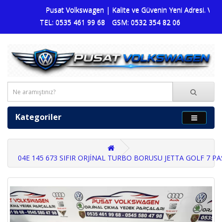
Pusat Volkswagen | Kalite ve Güvenin Yeni Adresi. Volksw
TEL: 0535 461 99 68
GSM: 0532 354 82 06
Kategoriler
04E 145 673 SIFIR ORJİNAL TURBO BORUSU JETTA GOLF 7 P