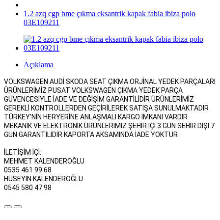
1.2 azq cgp bme çıkma eksantrik kapak fabia ibiza polo
03E109211
Açıklama
VOLKSWAGEN AUDİ SKODA SEAT ÇIKMA ORJİNAL YEDEK PARÇALARI
ÜRÜNLERİMİZ PUSAT VOLKSWAGEN ÇIKMA YEDEK PARÇA
GÜVENCESİYLE İADE VE DEĞİŞİM GARANTİLİDİR ÜRÜNLERİMİZ
GEREKLİ KONTROLLERDEN GEÇİRİLEREK SATIŞA SUNULMAKTADIR
TÜRKEY’NİN HERYERİNE ANLAŞMALI KARGO İMKANI VARDIR
MEKANİK VE ELEKTRONİK ÜRÜNLERİMİZ ŞEHİR İÇİ 3 GÜN SEHİR DIŞI 7
GÜN GARANTİLİDİR KAPORTA AKSAMINDA İADE YOKTUR
İLETİŞİM İÇİ:
MEHMET KALENDEROĞLU
0535 461 99 68
HÜSEYİN KALENDEROĞLU
0545 580 47 98