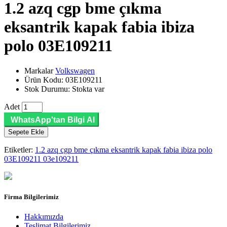
1.2 azq cgp bme çıkma
eksantrik kapak fabia ibiza
polo 03E109211
Markalar
Volkswagen
Ürün Kodu: 03E109211
Stok Durumu: Stokta var
Adet
WhatsApp'tan Bilgi Al
Sepete Ekle
Etiketler:
1.2 azq cgp bme çıkma eksantrik kapak fabia ibiza polo
03E109211 03e109211
Firma Bilgilerimiz
Hakkımızda
Teslimat Bilgilerimiz