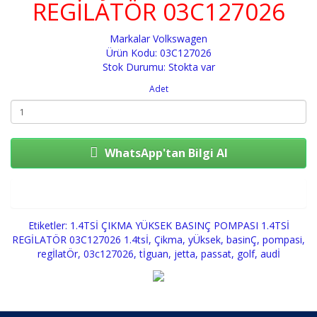
REGİLATÖR 03C127026
Markalar
Volkswagen
Ürün Kodu: 03C127026
Stok Durumu: Stokta var
Adet
WhatsApp'tan Bilgi Al
Sepete Ekle
Etiketler:
1.4TSİ ÇIKMA YÜKSEK BASINÇ POMPASI 1.4TSİ
REGİLATÖR 03C127026 1.4tsİ
,
Çikma
,
yÜksek
,
basinÇ
,
pompasi
,
regİlatÖr
,
03c127026
,
tİguan
,
jetta
,
passat
,
golf
,
audİ