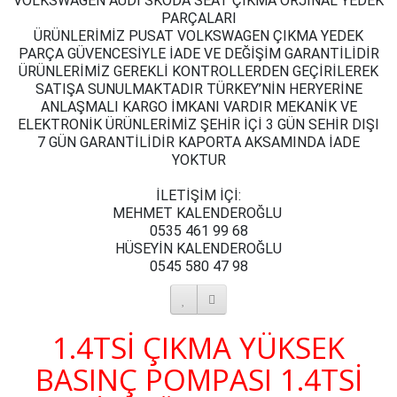
VOLKSWAGEN AUDİ SKODA SEAT ÇIKMA ORJİNAL YEDEK
PARÇALARI
ÜRÜNLERİMİZ PUSAT VOLKSWAGEN ÇIKMA YEDEK
PARÇA GÜVENCESİYLE İADE VE DEĞİŞİM GARANTİLİDİR
ÜRÜNLERİMİZ GEREKLİ KONTROLLERDEN GEÇİRİLEREK
SATIŞA SUNULMAKTADIR TÜRKEY’NİN HERYERİNE
ANLAŞMALI KARGO İMKANI VARDIR MEKANİK VE
ELEKTRONİK ÜRÜNLERİMİZ ŞEHİR İÇİ 3 GÜN SEHİR DIŞI
7 GÜN GARANTİLİDİR KAPORTA AKSAMINDA İADE
YOKTUR
İLETİŞİM İÇİ:
MEHMET KALENDEROĞLU
0535 461 99 68
HÜSEYİN KALENDEROĞLU
0545 580 47 98
1.4TSİ ÇIKMA YÜKSEK
BASINÇ POMPASI 1.4TSİ