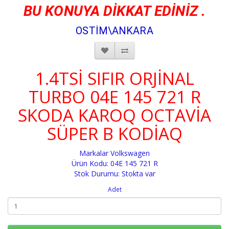
BU KONUYA DİKKAT EDİNİZ .
OSTİM\ANKARA
1.4TSİ SIFIR ORJİNAL
TURBO 04E 145 721 R
SKODA KAROQ OCTAVİA
SÜPER B KODİAQ
Markalar
Volkswagen
Ürün Kodu: 04E 145 721 R
Stok Durumu: Stokta var
Adet