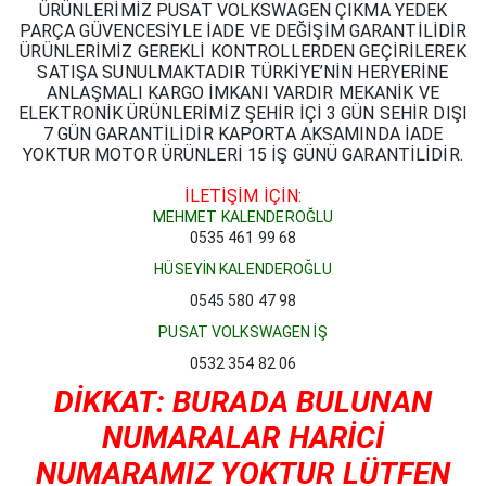
ÜRÜNLERİMİZ PUSAT VOLKSWAGEN ÇIKMA YEDEK
PARÇA GÜVENCESİYLE İADE VE DEĞİŞİM GARANTİLİDİR
ÜRÜNLERİMİZ GEREKLİ KONTROLLERDEN GEÇİRİLEREK
SATIŞA SUNULMAKTADIR TÜRKİYE’NİN HERYERİNE
ANLAŞMALI KARGO İMKANI VARDIR MEKANİK VE
ELEKTRONİK ÜRÜNLERİMİZ ŞEHİR İÇİ 3 GÜN SEHİR DIŞI
7 GÜN GARANTİLİDİR KAPORTA AKSAMINDA İADE
YOKTUR MOTOR ÜRÜNLERİ 15 İŞ GÜNÜ GARANTİLİDİR.
İLETİŞİM İÇİN:
MEHMET KALENDEROĞLU
0535 461 99 68
HÜSEYİN KALENDEROĞLU
0545 580 47 98
PUSAT VOLKSWAGEN İŞ
0532 354 82 06
DİKKAT: BURADA BULUNAN
NUMARALAR HARİCİ
NUMARAMIZ YOKTUR LÜTFEN