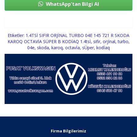
WhatsApp'tan Bilgi Al
Sepete Ekle
Etiketler:
1.4TSİ SIFIR ORJİNAL TURBO 04E 145 721 R SKODA
KAROQ OCTAVİA SÜPER B KODİAQ 1.4tsİ
,
sifir
,
orjİnal
,
turbo
,
04e
,
skoda
,
karoq
,
octavİa
,
sÜper
,
kodİaq
Firma Bilgilerimiz