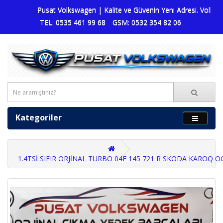
Pusat Volkswagen | Kalite ve Güvenin Yeni Adresi. Volkswagen
TEL: 0535 461 99 68
GSM: 0532 354 82 06
Kategoriler
1.4TSİ SIFIR ORJİNAL TURBO 04E 145 721 R SKODA KAROQ 