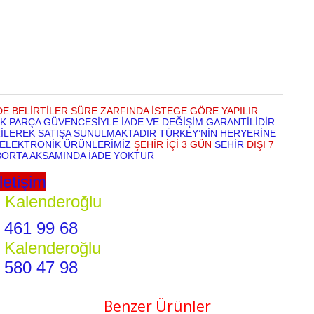
E BELİRTİLER SÜRE ZARFINDA İSTEGE GÖRE YAPILIR
 PARÇA GÜVENCESİYLE İADE VE DEĞİŞİM GARANTİLİDİR
LEREK SATIŞA SUNULMAKTADIR TÜRKEY’NİN HERYERİNE
 ELEKTRONİK ÜRÜNLERİMİZ
ŞEHİR İÇİ 3 GÜN
SEHİR
DIŞI 7
BORTA AKSAMINDA İADE YOKTUR
İletişim
Kalenderoğlu
 461 99 68
 Kalenderoğlu
 580 47 98
Benzer Ürünler