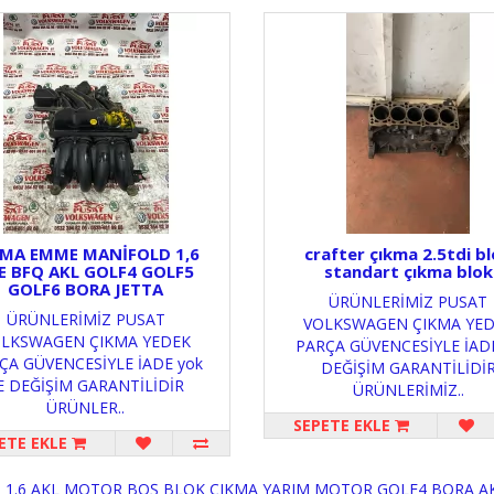
KMA EMME MANİFOLD 1,6
crafter çıkma 2.5tdi b
E BFQ AKL GOLF4 GOLF5
standart çıkma blok
GOLF6 BORA JETTA
ÜRÜNLERİMİZ PUSAT
ÜRÜNLERİMİZ PUSAT
VOLKSWAGEN ÇIKMA YE
LKSWAGEN ÇIKMA YEDEK
PARÇA GÜVENCESİYLE İAD
ÇA GÜVENCESİYLE İADE yok
DEĞİŞİM GARANTİLİDİ
E DEĞİŞİM GARANTİLİDİR
ÜRÜNLERİMİZ..
ÜRÜNLER..
SEPETE EKLE
ETE EKLE
:
1.6 AKL MOTOR BOŞ BLOK ÇIKMA YARIM MOTOR GOLF4 BORA A