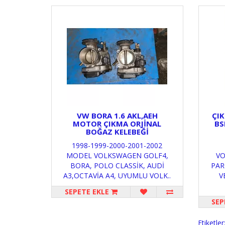
VW BORA 1.6 AKL,AEH
ÇI
MOTOR ÇIKMA ORJİNAL
BS
BOĞAZ KELEBEĞİ
1998-1999-2000-2001-2002
MODEL VOLKSWAGEN GOLF4,
VO
BORA, POLO CLASSİK, AUDİ
PAR
A3,OCTAVİA A4, UYUMLU VOLK..
V
SEPETE EKLE
SEP
Etiketler