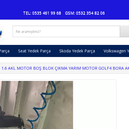
Pusat V
TEL: 0535 461 99 68
GSM: 0532 354 82 06
Parça
Seat Yedek Parça
Skoda Yedek Parça
Volkswagen Y
1.6 AKL MOTOR BOŞ BLOK ÇIKMA YARIM MOTOR GOLF4 BORA A