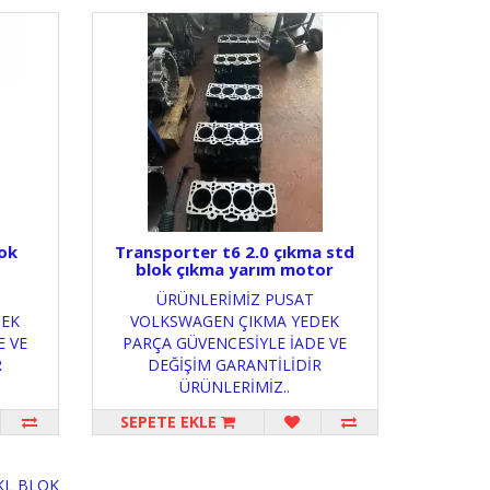
lok
Transporter t6 2.0 çıkma std
blok çıkma yarım motor
ÜRÜNLERİMİZ PUSAT
DEK
VOLKSWAGEN ÇIKMA YEDEK
E VE
PARÇA GÜVENCESİYLE İADE VE
R
DEĞİŞİM GARANTİLİDİR
ÜRÜNLERİMİZ..
SEPETE EKLE
KL BLOK