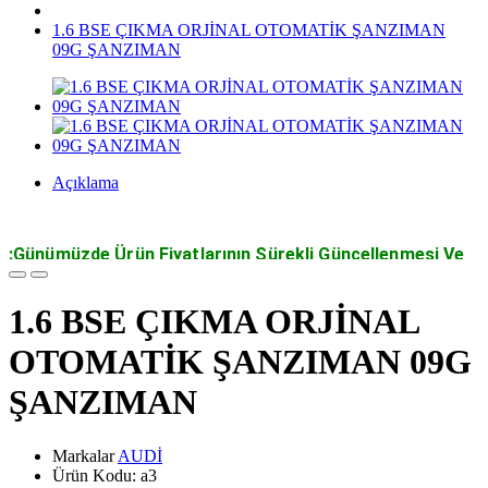
1.6 BSE ÇIKMA ORJİNAL OTOMATİK ŞANZIMAN
09G ŞANZIMAN
Açıklama
:Günümüzde Ürün Fiyatlarının Sürekli Güncellenmesi Ve
De
ğişiklik Göstermesi Sonucu Alacağınız Ürünlerin
Fiyatlarını Bizi Arayarak Öğrenebilirsiniz.
1.6 BSE ÇIKMA ORJİNAL
VOLKSWAGEN AUDİ SKODA SEAT PORSCHE CUPRA ÇIKMA
OTOMATİK ŞANZIMAN 09G
ORJİNAL YEDEK PARÇALARI
ÜRÜNLERİMİZ PUSAT VOLKSWAGEN ÇIKMA YEDEK PARÇA
ŞANZIMAN
GÜVENCESİYLE İADE VE DEĞİŞİM GARANTİLİDİR ÜRÜNLERİMİZ
GEREKLİ KONTROLLERDEN GEÇİRİLEREK SATIŞA
SUNULMAKTADIR TÜRKİYE’NİN HERYERİNE ANLAŞMALI KARGO
Markalar
AUDİ
İMKANI VARDIR MEKANİK VE ELEKTRONİK ÜRÜNLERİMİZ ŞEHİR
Ürün Kodu: a3