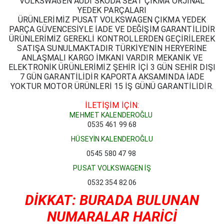
VOLKSWAGEN AUDİ SKODA SEAT ÇIKMA ORJİNAL
YEDEK PARÇALARI
ÜRÜNLERİMİZ PUSAT VOLKSWAGEN ÇIKMA YEDEK
PARÇA GÜVENCESİYLE İADE VE DEĞİŞİM GARANTİLİDİR
ÜRÜNLERİMİZ GEREKLİ KONTROLLERDEN GEÇİRİLEREK
SATIŞA SUNULMAKTADIR TÜRKİYE’NİN HERYERİNE
ANLAŞMALI KARGO İMKANI VARDIR MEKANİK VE
ELEKTRONİK ÜRÜNLERİMİZ ŞEHİR İÇİ 3 GÜN SEHİR DIŞI
7 GÜN GARANTİLİDİR KAPORTA AKSAMINDA İADE
YOKTUR MOTOR ÜRÜNLERİ 15 İŞ GÜNÜ GARANTİLİDİR.
İLETİŞİM İÇİN:
MEHMET KALENDEROĞLU
0535 461 99 68
HÜSEYİN KALENDEROĞLU
0545 580 47 98
PUSAT VOLKSWAGEN İŞ
0532 354 82 06
DİKKAT: BURADA BULUNAN
NUMARALAR HARİCİ