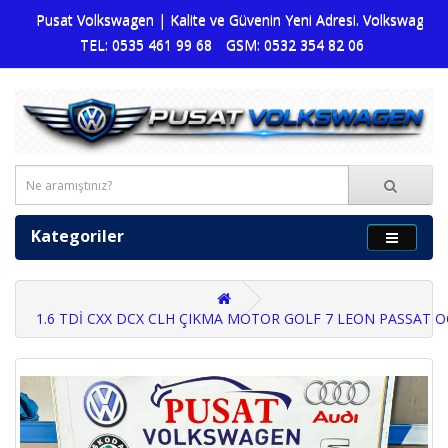
Pusat Volkswagen | Kalite ve Güvenin Yeni Adresi. Volkswagen dün
TEL: 0535 461 99 68
GSM: 0532 354 82 06
Kategoriler
1.6 TDİ CXX DCX CLH ÇIKMA MOTOR GOLF 7 LEON PASSAT 