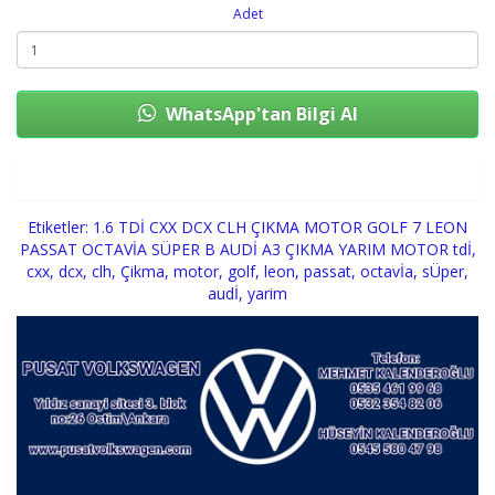
Adet
WhatsApp'tan Bilgi Al
Sepete Ekle
Etiketler:
1.6 TDİ CXX DCX CLH ÇIKMA MOTOR GOLF 7 LEON
PASSAT OCTAVİA SÜPER B AUDİ A3 ÇIKMA YARIM MOTOR tdİ
,
cxx
,
dcx
,
clh
,
Çikma
,
motor
,
golf
,
leon
,
passat
,
octavİa
,
sÜper
,
audİ
,
yarim