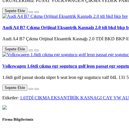
ÜRÜNLERİMİZ PUSAT VOLKSWAGEN ÇIKMA YEDEK PARÇA
Sepete Ekle
Audi A4 B7 Çıkma Orijinal Eksantrik Kasnağı 2.0 tdi bkd bkp b
Audi A4 B7 Çıkma Orijinal Eksantrik Kasnağı 2.0 TDİ BKD BKP 
Sepete Ekle
Volkswagen 1.6tdi çıkma egr sogutucu golf leon passat egr sogut
1.6tdi golf passat skoda süper b seat leon egr sogutucu valf
Sepete Ekle
Etiketler:
1.6TDİ ÇIKMA EKSANTİRİK KASNAGI CAY VW A
Firma Bilgilerimiz