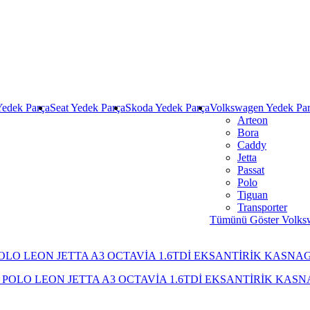
Yedek Parça
Seat Yedek Parça
Skoda Yedek Parça
Volkswagen Yedek Pa
Arteon
Bora
Caddy
Jetta
Passat
Polo
Tiguan
Transporter
Tümünü Göster Volks
OLO LEON JETTA A3 OCTAVİA 1.6TDİ EKSANTİRİK KASNAG