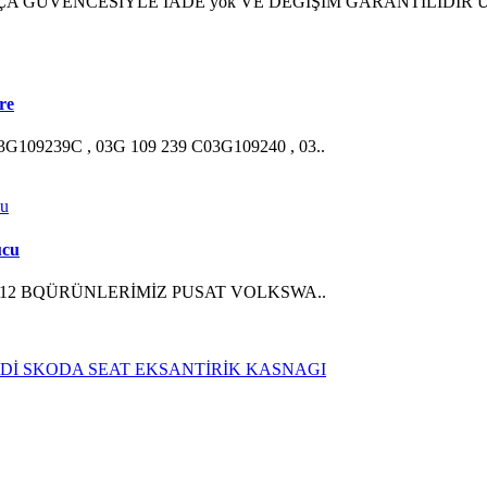
 GÜVENCESİYLE İADE yok VE DEĞİŞİM GARANTİLİDİR 
re
03G109239C , 03G 109 239 C03G109240 , 03..
ucu
 04L 131 512 BQÜRÜNLERİMİZ PUSAT VOLKSWA..
UDİ SKODA SEAT EKSANTİRİK KASNAGI