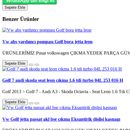
WhatsApp'tan Bilgi Al
Sepete Ekle
Benzer Ürünler
Vw abs yardımcı pompası Golf bora jetta leon
ÜRÜNLERİMİZ Pusat volkswagen ÇIKMA YEDEK PARÇA G
Sepete Ekle
Golf 7 audi skoda seat leon çıkma 1.6 tdi turbo 04L 253 016 H
Golf 2013 > Golf 7 - Audı A3 - Skoda Octavia - Seat Leon 1.6 Tdı Cl
Sepete Ekle
Vw Golf jetta passat akl bse çıkma Eksantirik dişlisi kasnagı