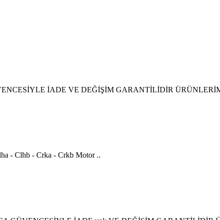
ÜVENCESİYLE İADE VE DEĞİŞİM GARANTİLİDİR ÜRÜNLERİM
ha - Clhb - Crka - Crkb Motor ..