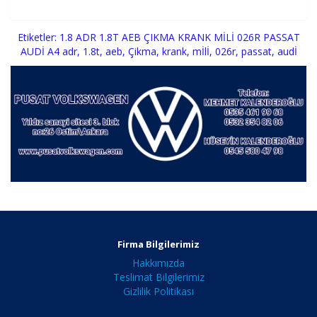
Sepete Ekle
Etiketler:
1.8 ADR 1.8T AEB ÇIKMA KRANK MİLİ 026R PASSAT
AUDİ A4 adr
,
1.8t
,
aeb
,
Çikma
,
krank
,
mİlİ
,
026r
,
passat
,
audİ
Firma Bilgilerimiz
Hakkımızda
Teslimat Bilgilerimiz
Gizlilik Politikası