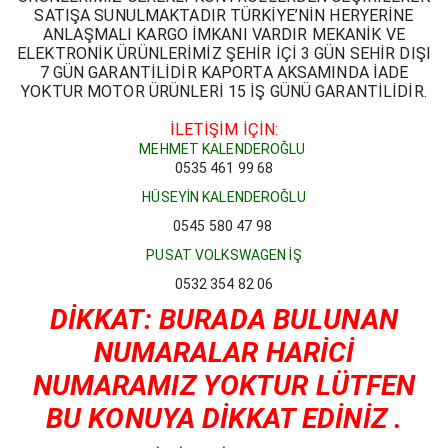
SATIŞA SUNULMAKTADIR TÜRKİYE’NİN HERYERİNE
ANLAŞMALI KARGO İMKANI VARDIR MEKANİK VE
ELEKTRONİK ÜRÜNLERİMİZ ŞEHİR İÇİ 3 GÜN SEHİR DIŞI
7 GÜN GARANTİLİDİR KAPORTA AKSAMINDA İADE
YOKTUR MOTOR ÜRÜNLERİ 15 İŞ GÜNÜ GARANTİLİDİR.
İLETİŞİM İÇİN:
MEHMET KALENDEROĞLU
0535 461 99 68
HÜSEYİN KALENDEROĞLU
0545 580 47 98
PUSAT VOLKSWAGEN İŞ
0532 354 82 06
DİKKAT: BURADA BULUNAN
NUMARALAR HARİCİ
NUMARAMIZ YOKTUR LÜTFEN
BU KONUYA DİKKAT EDİNİZ .