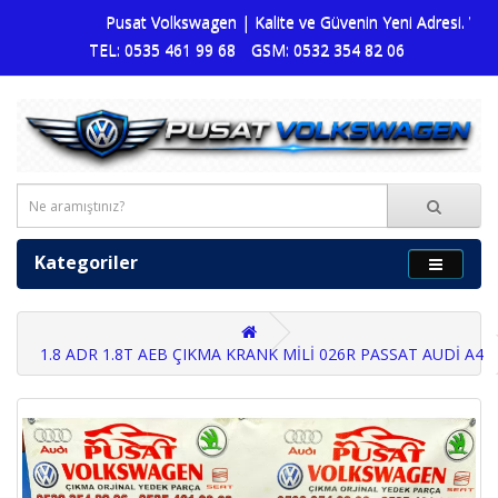
Pusat Volkswagen | Kalite ve Güvenin Yeni Adresi. Volks
TEL: 0535 461 99 68
GSM: 0532 354 82 06
Kategoriler
1.8 ADR 1.8T AEB ÇIKMA KRANK MİLİ 026R PASSAT AUDİ A4