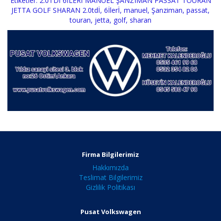
Etiketler:
2.0TDİ 6İLERİ MANUEL ŞANZIMAN PASSAT TOURAN
JETTA GOLF SHARAN 2.0tdİ
,
6İlerİ
,
manuel
,
Şanziman
,
passat
,
touran
,
jetta
,
golf
,
sharan
Firma Bilgilerimiz
Hakkımızda
Teslimat Bilgilerimiz
Gizlilik Politikası
Pusat Volkswagen