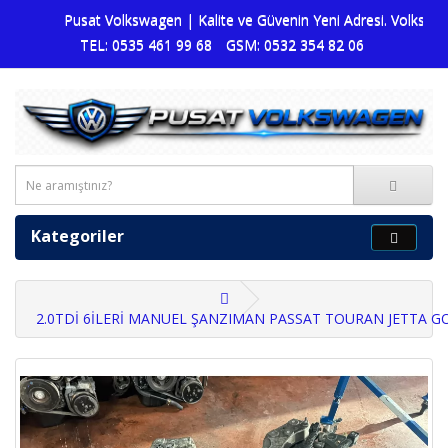
Pusat Volkswagen | Kalite ve Güvenin Yeni Adresi. Volkswagen
TEL: 0535 461 99 68
GSM: 0532 354 82 06
Kategoriler
2.0TDİ 6İLERİ MANUEL ŞANZIMAN PASSAT TOURAN JETTA G