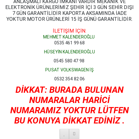
ANLAŞMALI KARGO İMKANI VARDIR MEKANİK VE
ELEKTRONİK ÜRÜNLERİMİZ ŞEHİR İÇİ 3 GÜN SEHİR DIŞI
7 GÜN GARANTİLİDİR KAPORTA AKSAMINDA İADE
YOKTUR MOTOR ÜRÜNLERİ 15 İŞ GÜNÜ GARANTİLİDİR.
İLETİŞİM İÇİN:
MEHMET KALENDEROĞLU
0535 461 99 68
HÜSEYİN KALENDEROĞLU
0545 580 47 98
PUSAT VOLKSWAGEN İŞ
0532 354 82 06
DİKKAT: BURADA BULUNAN
NUMARALAR HARİCİ
NUMARAMIZ YOKTUR LÜTFEN
BU KONUYA DİKKAT EDİNİZ .