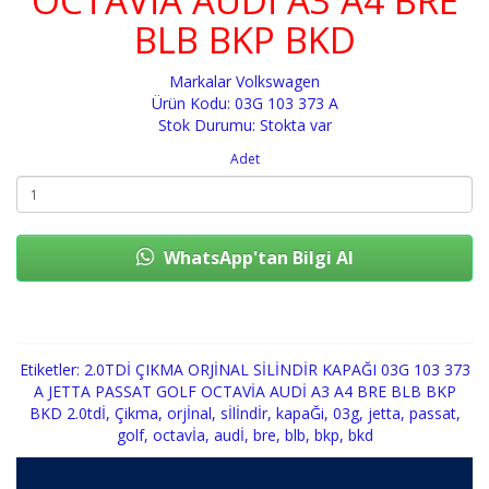
OCTAVİA AUDİ A3 A4 BRE
BLB BKP BKD
Markalar
Volkswagen
Ürün Kodu: 03G 103 373 A
Stok Durumu: Stokta var
Adet
WhatsApp'tan Bilgi Al
Sepete Ekle
Etiketler:
2.0TDİ ÇIKMA ORJİNAL SİLİNDİR KAPAĞI 03G 103 373
A JETTA PASSAT GOLF OCTAVİA AUDİ A3 A4 BRE BLB BKP
BKD 2.0tdİ
,
Çikma
,
orjİnal
,
sİlİndİr
,
kapaĞi
,
03g
,
jetta
,
passat
,
golf
,
octavİa
,
audİ
,
bre
,
blb
,
bkp
,
bkd