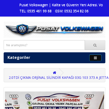
Pusat Volkswagen | Kalite ve Güvenin Yeni Adresi. Volkswag
TEL: 0535 461 99 68
GSM: 0532 354 82 06
Kategoriler
2.0TDİ ÇIKMA ORJİNAL SİLİNDİR KAPAĞI 03G 103 373 A JET