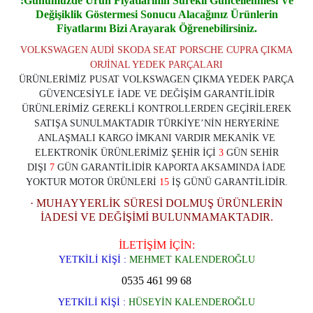
:Günümüzde Ürün Fiyatlarının Sürekli Güncellenmesi Ve
De
ğişiklik Göstermesi Sonucu Alacağınız Ürünlerin
Fiyatlarını Bizi Arayarak Öğrenebilirsiniz.
VOLKSWAGEN AUDİ SKODA SEAT PORSCHE CUPRA ÇIKMA
ORJİNAL YEDEK PARÇALARI
ÜRÜNLERİMİZ PUSAT VOLKSWAGEN ÇIKMA YEDEK PARÇA
GÜVENCESİYLE İADE VE DEĞİŞİM GARANTİLİDİR
ÜRÜNLERİMİZ GEREKLİ KONTROLLERDEN GEÇİRİLEREK
SATIŞA SUNULMAKTADIR TÜRKİYE’NİN HERYERİNE
ANLAŞMALI KARGO İMKANI VARDIR MEKANİK VE
ELEKTRONİK ÜRÜNLERİMİZ ŞEHİR İÇİ
3
GÜN SEHİR
DIŞI
7
GÜN GARANTİLİDİR KAPORTA AKSAMINDA İADE
YOKTUR MOTOR ÜRÜNLERİ
15
İŞ GÜNÜ GARANTİLİDİR.
· MUHAYYERLİK SÜRESİ DOLMUŞ ÜRÜNLERİN
İADESİ VE DEĞİŞİMİ BULUNMAMAKTADIR.
İLETİŞİM İÇİN:
YETKİLİ KİŞİ :
MEHMET KALENDEROĞLU
0535 461 99 68
YETKİLİ KİŞİ :
HÜSEYİN KALENDEROĞLU