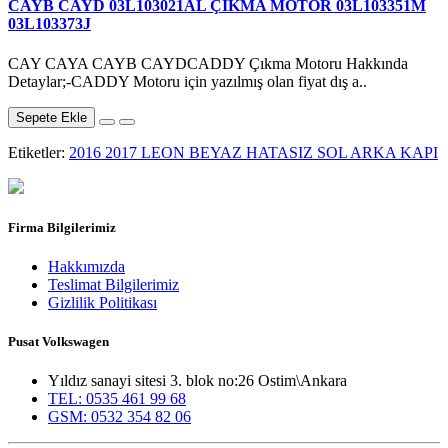
CAYB CAYD 03L103021AL ÇIKMA MOTOR 03L103351M
03L103373J
CAY CAYA CAYB CAYD CADDY Çıkma Motoru Hakkında
Detaylar;-CADDY Motoru için yazılmış olan fiyat dış a..
Sepete Ekle
Etiketler:
2016 2017 LEON BEYAZ HATASIZ SOL ARKA KAPI
Firma Bilgilerimiz
Hakkımızda
Teslimat Bilgilerimiz
Gizlilik Politikası
Pusat Volkswagen
Yıldız sanayi sitesi 3. blok no:26 Ostim\Ankara
TEL: 0535 461 99 68
GSM: 0532 354 82 06