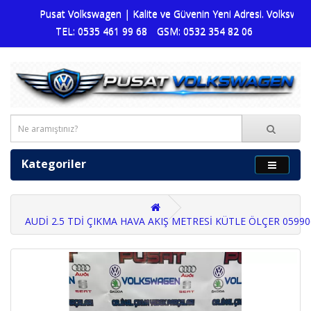
Pusat Volkswagen | Kalite ve Güvenin Yeni Adresi. Volkswagen 
TEL: 0535 461 99 68
GSM: 0532 354 82 06
Kategoriler
AUDİ 2.5 TDİ ÇIKMA HAVA AKIŞ METRESİ KÜTLE ÖLÇER 0599