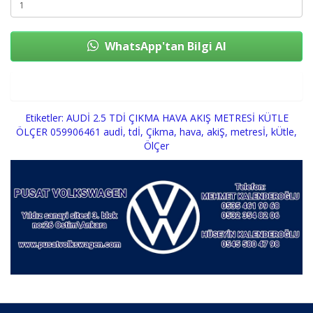
WhatsApp'tan Bilgi Al
Sepete Ekle
Etiketler:
AUDİ 2.5 TDİ ÇIKMA HAVA AKIŞ METRESİ KÜTLE
ÖLÇER 059906461 audİ
,
tdİ
,
Çikma
,
hava
,
akiŞ
,
metresİ
,
kÜtle
,
ÖlÇer