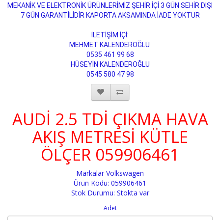
MEKANİK VE ELEKTRONİK ÜRÜNLERİMİZ ŞEHİR İÇİ 3 GÜN SEHİR DIŞI
7 GÜN GARANTİLİDİR KAPORTA AKSAMINDA İADE YOKTUR
İLETİŞİM İÇİ:
MEHMET KALENDEROĞLU
0535 461 99 68
HÜSEYİN KALENDEROĞLU
0545 580 47 98
AUDİ 2.5 TDİ ÇIKMA HAVA
AKIŞ METRESİ KÜTLE
ÖLÇER 059906461
Markalar
Volkswagen
Ürün Kodu: 059906461
Stok Durumu: Stokta var
Adet