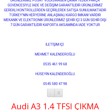
ÜRÜNLERİMİZ PUSAT VOLKSWAGEN ÇIKMA YEDEK PARÇA
GÜVENCESİYLE İADE VE DEĞİŞİM GARANTİLİDİR ÜRÜNLERİMİZ
GEREKLİ KONTROLLERDEN GEÇİRİLEREK SATIŞA SUNULMAKTADIR
TÜRKEY’NİN HERYERİNE ANLAŞMALI KARGO İMKANI VARDIR
MEKANİK VE ELEKTRONİK ÜRÜNLERİMİZ ŞEHİR İÇİ 3 GÜN SEHİR DIŞI
7 GÜN GARANTİLİDİR KAPORTA AKSAMINDA İADE YOKTUR
İLETİŞİM İÇİ:
MEHMET KALENDEROĞLU
0535 461 99 68
HÜSEYİN KALENDEROĞLU
0545 580 47 98
Audi A3 1.4 TFSI ÇIKMA