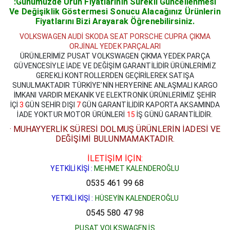
:Günümüzde Ürün Fiyatlarının Sürekli Güncellenmesi
Ve De
ğişiklik Göstermesi Sonucu Alacağınız Ürünlerin
Fiyatlarını Bizi Arayarak Öğrenebilirsiniz.
VOLKSWAGEN AUDİ SKODA SEAT PORSCHE CUPRA ÇIKMA
ORJİNAL YEDEK PARÇALARI
ÜRÜNLERİMİZ PUSAT VOLKSWAGEN ÇIKMA YEDEK PARÇA
GÜVENCESİYLE İADE VE DEĞİŞİM GARANTİLİDİR ÜRÜNLERİMİZ
GEREKLİ KONTROLLERDEN GEÇİRİLEREK SATIŞA
SUNULMAKTADIR TÜRKİYE’NİN HERYERİNE ANLAŞMALI KARGO
İMKANI VARDIR MEKANİK VE ELEKTRONİK ÜRÜNLERİMİZ ŞEHİR
İÇİ
3
GÜN SEHİR DIŞI
7
GÜN GARANTİLİDİR KAPORTA AKSAMINDA
İADE YOKTUR MOTOR ÜRÜNLERİ
15
İŞ GÜNÜ GARANTİLİDİR.
· MUHAYYERLİK SÜRESİ DOLMUŞ ÜRÜNLERİN İADESİ VE
DEĞİŞİMİ BULUNMAMAKTADIR.
İLETİŞİM İÇİN:
YETKİLİ KİŞİ :
MEHMET KALENDEROĞLU
0535 461 99 68
YETKİLİ KİŞİ :
HÜSEYİN KALENDEROĞLU
0545 580 47 98
PUSAT VOLKSWAGEN İŞ