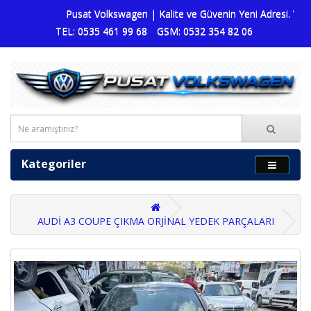
Pusat Volkswagen | Kalite ve Güvenin Yeni Adresi. Volksw
TEL: 0535 461 99 68
GSM: 0532 354 82 06
Kategoriler
AUDİ A3 COUPE ÇIKMA ORJİNAL YEDEK PARÇALARI