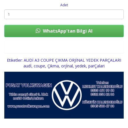
Adet
WhatsApp'tan Bilgi Al
Sepete Ekle
Etiketler:
AUDİ A3 COUPE ÇIKMA ORJİNAL YEDEK PARÇALARI
audİ
,
coupe
,
Çikma
,
orjİnal
,
yedek
,
parÇalari