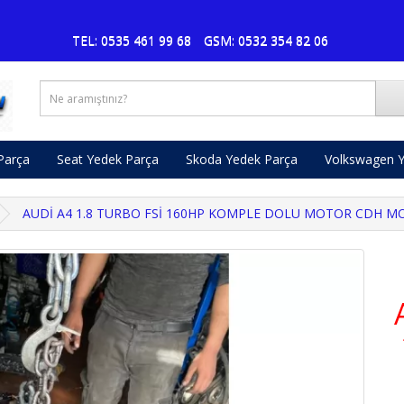
Pusat 
TEL: 0535 461 99 68
GSM: 0532 354 82 06
Parça
Seat Yedek Parça
Skoda Yedek Parça
Volkswagen Y
AUDİ A4 1.8 TURBO FSİ 160HP KOMPLE DOLU MOTOR CDH M