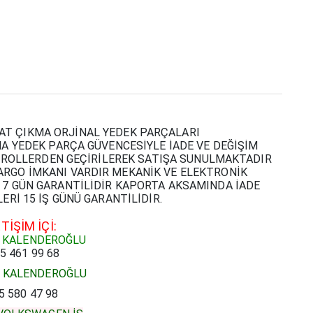
AT ÇIKMA ORJİNAL YEDEK PARÇALARI
 YEDEK PARÇA GÜVENCESİYLE İADE VE DEĞİŞİM
TROLLERDEN GEÇİRİLEREK SATIŞA SUNULMAKTADIR
ARGO İMKANI VARDIR MEKANİK VE ELEKTRONİK
ŞI 7 GÜN GARANTİLİDİR KAPORTA AKSAMINDA İADE
Rİ 15 İŞ GÜNÜ GARANTİLİDİR.
ETİŞİM İÇİ:
 KALENDEROĞLU
5 461 99 68
N KALENDEROĞLU
5 580 47 98