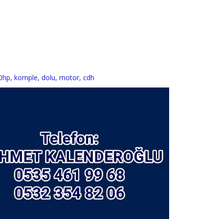
0hp
,
komple
,
dolu
,
motor
,
cdh