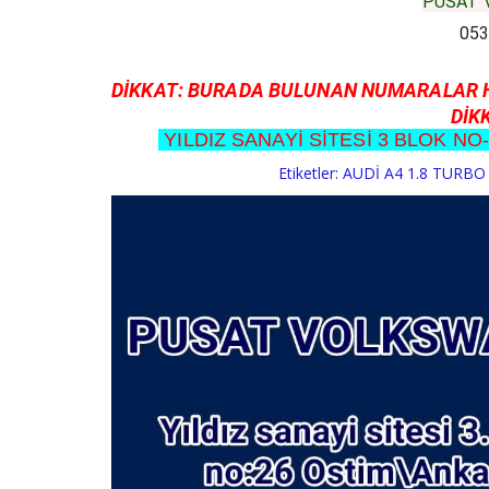
PUSAT 
053
DİKKAT: BURADA BULUNAN NUMARALAR 
DİKK
YILDIZ SANAYİ SİTESİ 3 BLOK 
Etiketler:
AUDİ A4 1.8 TURB