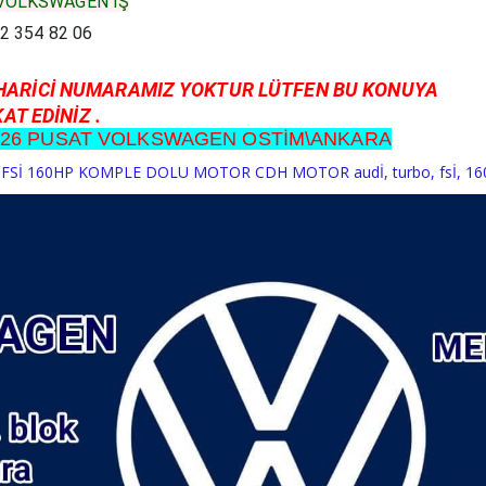
VOLKSWAGEN İŞ
2 354 82 06
HARİCİ NUMARAMIZ YOKTUR LÜTFEN BU KONUYA
AT EDİNİZ .
NO-26 PUSAT VOLKSWAGEN OSTİM\ANKARA
O FSİ 160HP KOMPLE DOLU MOTOR CDH MOTOR audİ
,
turbo
,
fsİ
,
16