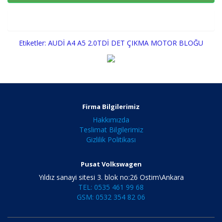
Sepete Ekle
Etiketler:
AUDİ A4 A5 2.0TDİ DET ÇIKMA MOTOR BLOĞU
Firma Bilgilerimiz
Hakkımızda
Teslimat Bilgilerimiz
Gizlilik Politikası
Pusat Volkswagen
Yıldız sanayi sitesi 3. blok no:26 Ostim\Ankara
TEL: 0535 461 99 68
GSM: 0532 354 82 06