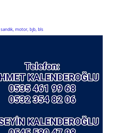
,
sandik
,
motor
,
bjb
,
bls