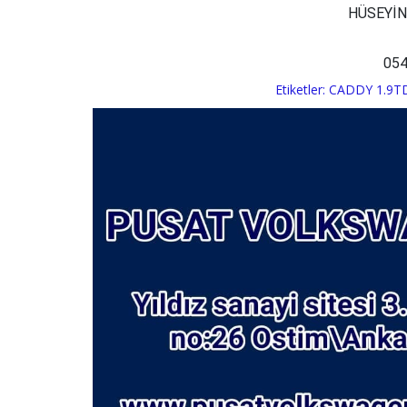
HÜSEYİ
054
Etiketler:
CADDY 1.9T