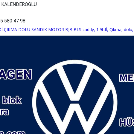
N KALENDEROĞLU
5 580 47 98
Dİ ÇIKMA DOLU SANDIK MOTOR BJB BLS caddy
,
1.9tdİ
,
Çikma
,
dolu