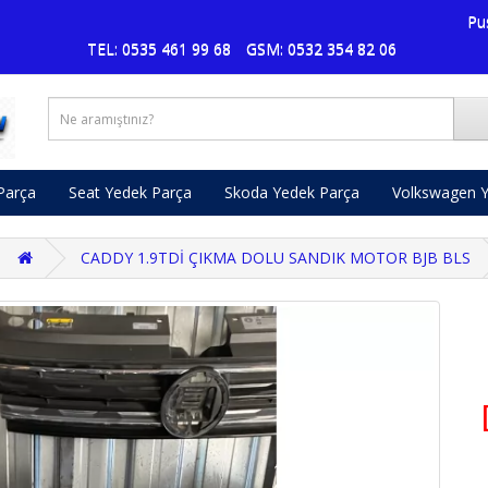
Pusat Vol
TEL: 0535 461 99 68
GSM: 0532 354 82 06
Parça
Seat Yedek Parça
Skoda Yedek Parça
Volkswagen Y
CADDY 1.9TDİ ÇIKMA DOLU SANDIK MOTOR BJB BLS