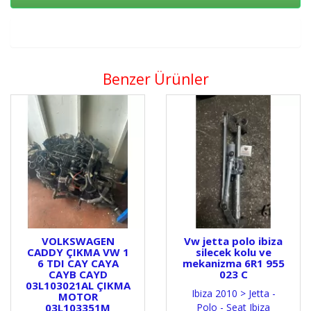
Sepete Ekle
Benzer Ürünler
VOLKSWAGEN
Vw jetta polo ibiza
CADDY ÇIKMA VW 1
silecek kolu ve
6 TDI CAY CAYA
mekanizma 6R1 955
CAYB CAYD
023 C
03L103021AL ÇIKMA
Ibiza 2010 > Jetta -
MOTOR
03L103351M
Polo - Seat Ibiza