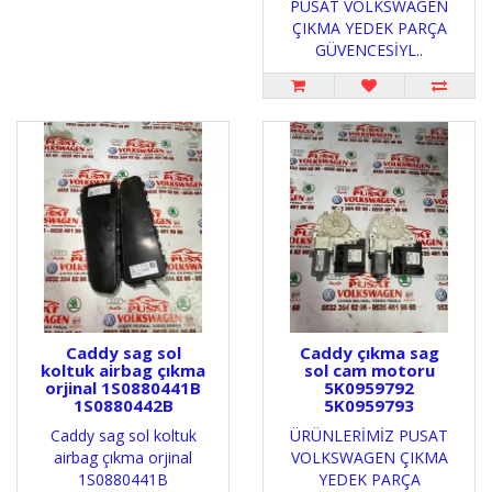
PUSAT VOLKSWAGEN
ÇIKMA YEDEK PARÇA
GÜVENCESİYL..
Caddy sag sol
Caddy çıkma sag
koltuk airbag çıkma
sol cam motoru
orjinal 1S0880441B
5K0959792
1S0880442B
5K0959793
Caddy sag sol koltuk
ÜRÜNLERİMİZ PUSAT
airbag çıkma orjinal
VOLKSWAGEN ÇIKMA
1S0880441B
YEDEK PARÇA