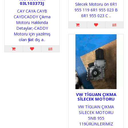
03L103373J
Silecek Motoru ön 6R1
955 119 6R1 955 023 B
CAY CAYA CAYB
6R1 955 023 C ..
CAYD CADDY Çıkma
Motoru Hakkında
Detaylar;-CADDY
Motoru için yazılmış
olan fiyat dış a..
VW TİGUAN ÇIKMA
SİLECEK MOTORU
VW TİGUAN ÇIKMA
SİLECEK MOTORU
5NB 955
119ÜRÜNLERİMİZ