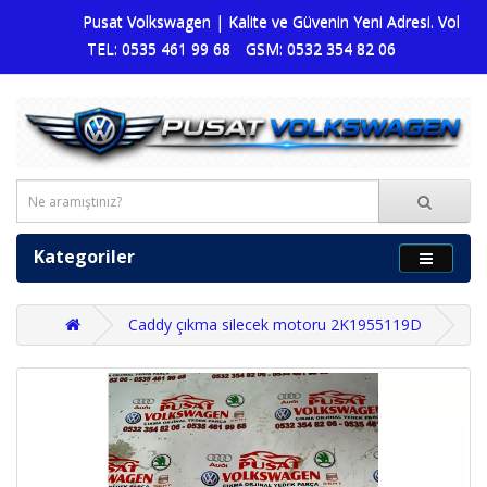
Pusat Volkswagen | Kalite ve Güvenin Yeni Adresi. Volkswage
TEL: 0535 461 99 68
GSM: 0532 354 82 06
Kategoriler
Caddy çıkma silecek motoru 2K1955119D