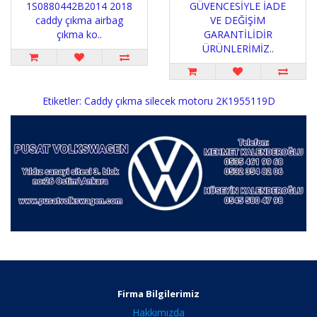
1S0880442B2014 2018
GÜVENCESİYLE İADE
caddy çıkma airbag
VE DEĞİŞİM
çıkma ko..
GARANTİLİDİR
ÜRÜNLERİMİZ..
Etiketler:
Caddy çıkma silecek motoru 2K1955119D
Firma Bilgilerimiz
Hakkımızda