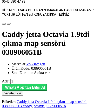
0545 580 47 98
DİKKAT: BURADA BULUNAN NUMARALAR HARİCİ NUMARAMIZ
YOKTUR LÜTFEN BU KONUYA DİKKAT EDİNİZ .
Caddy jetta Octavia 1.9tdi
çıkma map sensörü
038906051B
Markalar
Volkswagen
Ürün Kodu: 038906051B
Stok Durumu: Stokta var
Adet
WhatsApp'tan Bilgi Al
Sepete Ekle
Etiketler:
Caddy jetta Octavia 1.9tdi çıkma map sensörü
038906051B caddy
,
octavia
,
038906051b