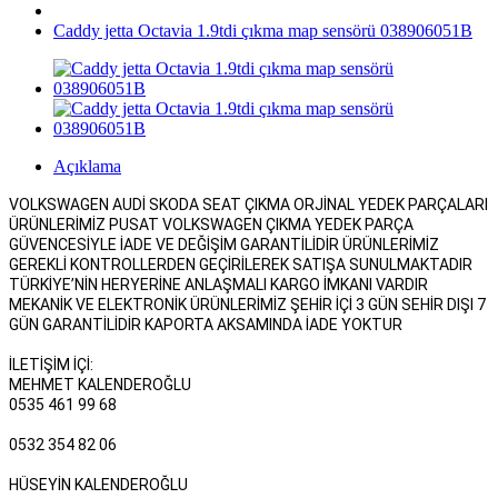
Caddy jetta Octavia 1.9tdi çıkma map sensörü 038906051B
Açıklama
VOLKSWAGEN AUDİ SKODA SEAT ÇIKMA ORJİNAL YEDEK PARÇALARI
ÜRÜNLERİMİZ PUSAT VOLKSWAGEN ÇIKMA YEDEK PARÇA
GÜVENCESİYLE İADE VE DEĞİŞİM GARANTİLİDİR ÜRÜNLERİMİZ
GEREKLİ KONTROLLERDEN GEÇİRİLEREK SATIŞA SUNULMAKTADIR
TÜRKİYE’NİN HERYERİNE ANLAŞMALI KARGO İMKANI VARDIR
MEKANİK VE ELEKTRONİK ÜRÜNLERİMİZ ŞEHİR İÇİ 3 GÜN SEHİR DIŞI 7
GÜN GARANTİLİDİR KAPORTA AKSAMINDA İADE YOKTUR
İLETİŞİM İÇİ:
MEHMET KALENDEROĞLU
0535 461 99 68
0532 354 82 06
HÜSEYİN KALENDEROĞLU