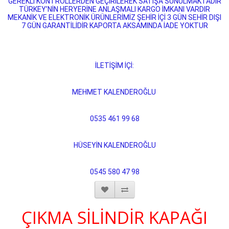
GEREKLİ KONTROLLERDEN GEÇİRİLEREK SATIŞA SUNULMAKTADIR
TÜRKEY’NİN HERYERİNE ANLAŞMALI KARGO İMKANI VARDIR
MEKANİK VE ELEKTRONİK ÜRÜNLERİMİZ ŞEHİR İÇİ 3 GÜN SEHİR DIŞI
7 GÜN GARANTİLİDİR KAPORTA AKSAMINDA İADE YOKTUR
İLETİŞİM İÇİ:
MEHMET KALENDEROĞLU
0535 461 99 68
HÜSEYİN KALENDEROĞLU
0545 580 47 98
ÇIKMA SİLİNDİR KAPAĞI