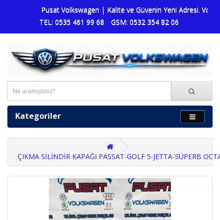
Pusat Volkswagen | Kalite ve Güvenin Yeni Adresi. Volksw
TEL: 0535 461 99 68
GSM: 0532 354 82 06
Kategoriler
ÇIKMA SİLİNDİR KAPAĞI PASSAT-GOLF 5-JETTA-SÜPERB OCTAV