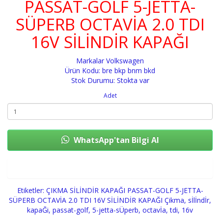
PASSAT-GOLF 5-JETTA-
SÜPERB OCTAVİA 2.0 TDI
16V SİLİNDİR KAPAĞI
Markalar
Volkswagen
Ürün Kodu: bre bkp bnm bkd
Stok Durumu: Stokta var
Adet
WhatsApp'tan Bilgi Al
Sepete Ekle
Etiketler:
ÇIKMA SİLİNDİR KAPAĞI PASSAT-GOLF 5-JETTA-
SÜPERB OCTAVİA 2.0 TDI 16V SİLİNDİR KAPAĞI Çikma
,
sİlİndİr
,
kapaĞi
,
passat-golf
,
5-jetta-sÜperb
,
octavİa
,
tdi
,
16v