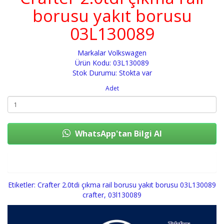
borusu yakıt borusu
03L130089
Markalar
Volkswagen
Ürün Kodu: 03L130089
Stok Durumu: Stokta var
Adet
WhatsApp'tan Bilgi Al
Sepete Ekle
Etiketler:
Crafter 2.0tdi çıkma rail borusu yakıt borusu 03L130089
crafter
,
03l130089