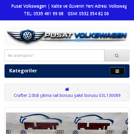
Pusat Volkswagen | Kalite ve Güvenin Yeni Adresi. Volkswagen dün
TEL: 0535 461 99 68
GSM: 0532 354 82 06
Kategoriler
Crafter 2.0tdi çıkma rail borusu yakıt borusu 03L130089