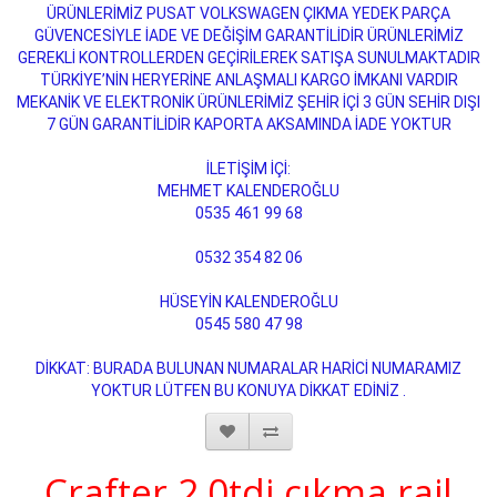
ÜRÜNLERİMİZ PUSAT VOLKSWAGEN ÇIKMA YEDEK PARÇA
GÜVENCESİYLE İADE VE DEĞİŞİM GARANTİLİDİR ÜRÜNLERİMİZ
GEREKLİ KONTROLLERDEN GEÇİRİLEREK SATIŞA SUNULMAKTADIR
TÜRKİYE’NİN HERYERİNE ANLAŞMALI KARGO İMKANI VARDIR
MEKANİK VE ELEKTRONİK ÜRÜNLERİMİZ ŞEHİR İÇİ 3 GÜN SEHİR DIŞI
7 GÜN GARANTİLİDİR KAPORTA AKSAMINDA İADE YOKTUR
İLETİŞİM İÇİ:
MEHMET KALENDEROĞLU
0535 461 99 68
0532 354 82 06
HÜSEYİN KALENDEROĞLU
0545 580 47 98
DİKKAT: BURADA BULUNAN NUMARALAR HARİCİ NUMARAMIZ
YOKTUR LÜTFEN BU KONUYA DİKKAT EDİNİZ .
Crafter 2.0tdi çıkma rail