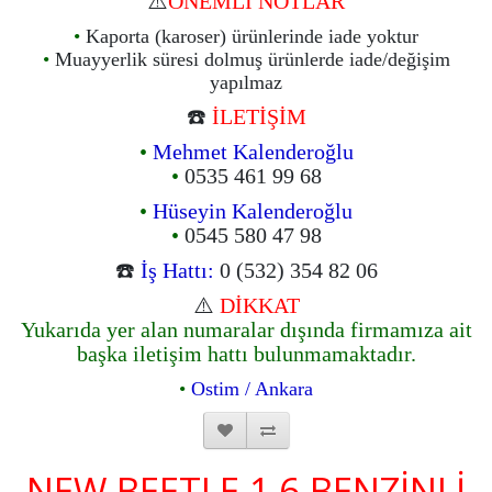
⚠️
ÖNEMLİ NOTLAR
•
Kaporta (karoser) ürünlerinde iade yoktur
•
Muayyerlik süresi dolmuş ürünlerde iade/değişim
yapılmaz
☎️
İLETİŞİM
•
Mehmet Kalenderoğlu
•
0535 461 99 68
•
Hüseyin Kalenderoğlu
•
0545 580 47 98
☎️
İş Hattı:
0 (532) 354 82 06
⚠️
DİKKAT
Yukarıda yer alan numaralar dışında firmamıza ait
başka iletişim hattı bulunmamaktadır.
•
Ostim / Ankara
NEW BEETLE 1.6 BENZİNLİ