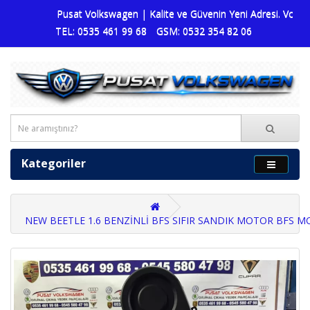
Pusat Volkswagen | Kalite ve Güvenin Yeni Adresi. Volkswag
TEL: 0535 461 99 68
GSM: 0532 354 82 06
Kategoriler
NEW BEETLE 1.6 BENZİNLİ BFS SIFIR SANDIK MOTOR BFS 