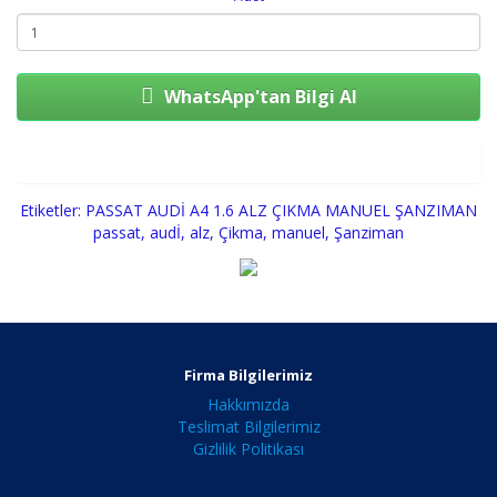
WhatsApp'tan Bilgi Al
Sepete Ekle
Etiketler:
PASSAT AUDİ A4 1.6 ALZ ÇIKMA MANUEL ŞANZIMAN
passat
,
audİ
,
alz
,
Çikma
,
manuel
,
Şanziman
Firma Bilgilerimiz
Hakkımızda
Teslimat Bilgilerimiz
Gizlilik Politikası