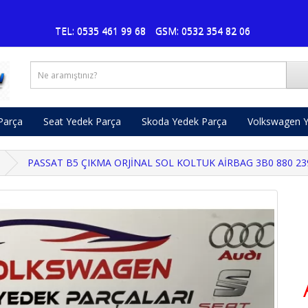
Pusat
TEL: 0535 461 99 68
GSM: 0532 354 82 06
Parça
Seat Yedek Parça
Skoda Yedek Parça
Volkswagen Y
PASSAT B5 ÇIKMA ORJİNAL SOL KOLTUK AİRBAG 3B0 880 23