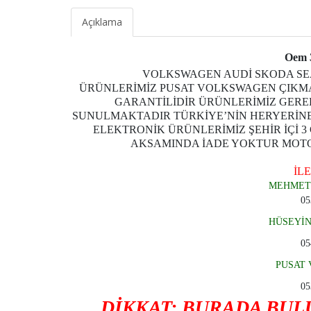
Açıklama
Oem 
VOLKSWAGEN AUDİ SKODA SEA
ÜRÜNLERİMİZ PUSAT VOLKSWAGEN ÇIKMA
GARANTİLİDİR ÜRÜNLERİMİZ GERE
SUNULMAKTADIR TÜRKİYE’NİN HERYERİNE
ELEKTRONİK ÜRÜNLERİMİZ ŞEHİR İÇİ 3
AKSAMINDA İADE YOKTUR MOTOR
İLE
MEHMET
05
HÜSEYİ
05
PUSAT 
05
DİKKAT: BURADA BU