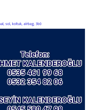
nal
,
sol
,
koltuk
,
aİrbag
,
3b0