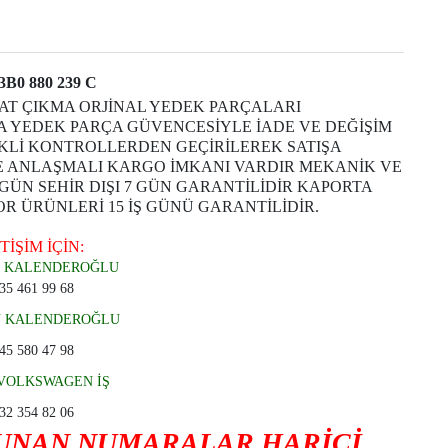
3B0 880 239 C
T ÇIKMA ORJİNAL YEDEK PARÇALARI
 YEDEK PARÇA GÜVENCESİYLE İADE VE DEĞİŞİM
KLİ KONTROLLERDEN GEÇİRİLEREK SATIŞA
 ANLAŞMALI KARGO İMKANI VARDIR MEKANİK VE
 GÜN SEHİR DIŞI 7 GÜN GARANTİLİDİR KAPORTA
 ÜRÜNLERİ 15 İŞ GÜNÜ GARANTİLİDİR.
TİŞİM İÇİN:
 KALENDEROĞLU
35 461 99 68
N KALENDEROĞLU
45 580 47 98
VOLKSWAGEN İŞ
32 354 82 06
LUNAN NUMARALAR HARİCİ