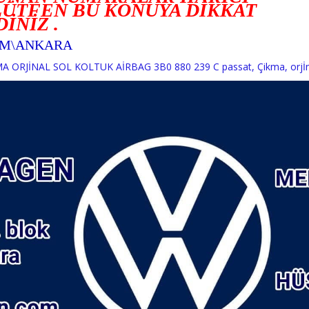
ÜTFEN BU KONUYA DİKKAT
DİNİZ .
İM\ANKARA
A ORJİNAL SOL KOLTUK AİRBAG 3B0 880 239 C passat
,
Çikma
,
orjİ