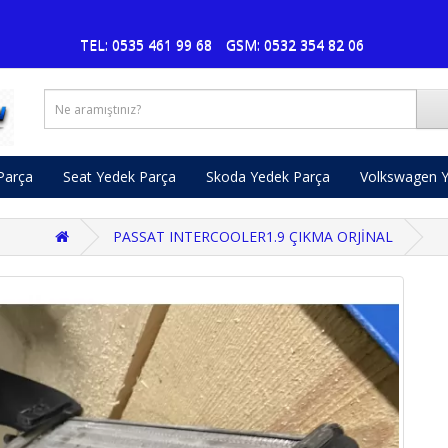
Pusa
TEL: 0535 461 99 68
GSM: 0532 354 82 06
Parça
Seat Yedek Parça
Skoda Yedek Parça
Volkswagen Y
PASSAT INTERCOOLER1.9 ÇIKMA ORJİNAL