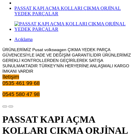
PASSAT KAPI AÇMA KOLLARI ÇIKMA ORJİNAL
YEDEK PARÇALAR
Açıklama
ÜRÜNLERİMİZ Pusat volkswagen ÇIKMA YEDEK PARÇA
GÜVENCESİYLE İADE VE DEĞİŞİM GARANTİLİDİR ÜRÜNLERİMİZ
GEREKLİ KONTROLLERDEN GEÇİRİLEREK SATIŞA
SUNULMAKTADIR TÜRKEY’NİN HERYERİNE ANLAŞMALI KARGO
İMKANI VARDIR
İletişim
0535 461 99 68
0545 580 47 98
PASSAT KAPI AÇMA
KOLLARI ÇIKMA ORJİNAL