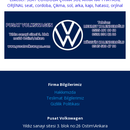
ORJİNAL seat
,
cordoba
,
Çikma
,
sol
,
arka
,
kapi
,
hatasiz
,
orjİnal
Firma Bilgilerimiz
Hakkımızda
Teslimat Bilgilerimiz
Gizlilik Politikası
Pusat Volkswagen
Yıldız sanayi sitesi 3. blok no:26 Ostim\Ankara