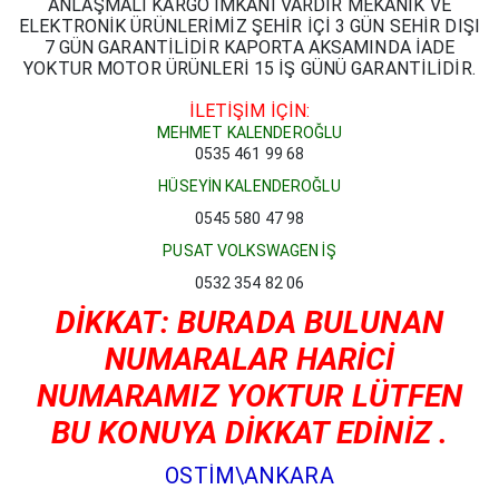
ANLAŞMALI KARGO İMKANI VARDIR MEKANİK VE
ELEKTRONİK ÜRÜNLERİMİZ ŞEHİR İÇİ 3 GÜN SEHİR DIŞI
7 GÜN GARANTİLİDİR KAPORTA AKSAMINDA İADE
YOKTUR MOTOR ÜRÜNLERİ 15 İŞ GÜNÜ GARANTİLİDİR.
İLETİŞİM İÇİN:
MEHMET KALENDEROĞLU
0535 461 99 68
HÜSEYİN KALENDEROĞLU
0545 580 47 98
PUSAT VOLKSWAGEN İŞ
0532 354 82 06
DİKKAT: BURADA BULUNAN
NUMARALAR HARİCİ
NUMARAMIZ YOKTUR LÜTFEN
BU KONUYA DİKKAT EDİNİZ .
OSTİM\ANKARA