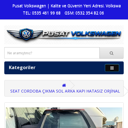
Pusat Volkswagen | Kalite ve Güvenin Yeni Adresi. Volkswagen dü
TEL: 0535 461 99 68
GSM: 0532 354 82 06
Kategoriler
SEAT CORDOBA ÇIKMA SOL ARKA KAPI HATASIZ ORJİNAL