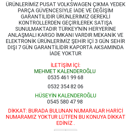
ÜRÜNLERİMİZ PUSAT VOLKSWAGEN ÇIKMA YEDEK
PARÇA GÜVENCESİYLE İADE VE DEĞİŞİM
GARANTİLİDİR ÜRÜNLERİMİZ GEREKLİ
KONTROLLERDEN GEÇİRİLEREK SATIŞA
SUNULMAKTADIR TÜRKEY’NİN HERYERİNE
ANLAŞMALI KARGO İMKANI VARDIR MEKANİK VE
ELEKTRONİK ÜRÜNLERİMİZ ŞEHİR İÇİ 3 GÜN SEHİR
DIŞI 7 GÜN GARANTİLİDİR KAPORTA AKSAMINDA
İADE YOKTUR
İLETİŞİM İÇİ:
MEHMET KALENDEROĞLU
0535 461 99 68
0532 354 82 06
HÜSEYİN KALENDEROĞLU
0545 580 47 98
DİKKAT: BURADA BULUNAN NUMARALAR HARİCİ
NUMARAMIZ YOKTUR LÜTFEN BU KONUYA DİKKAT
EDİNİZ .