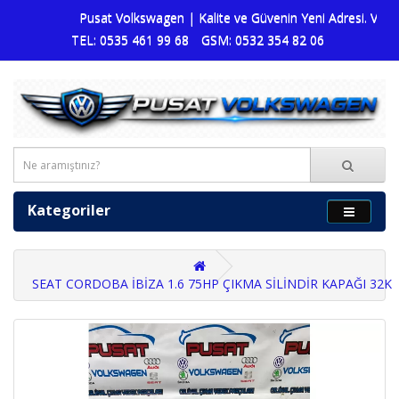
Pusat Volkswagen | Kalite ve Güvenin Yeni Adresi. Volksw
TEL: 0535 461 99 68
GSM: 0532 354 82 06
Kategoriler
SEAT CORDOBA İBİZA 1.6 75HP ÇIKMA SİLİNDİR KAPAĞI 32K