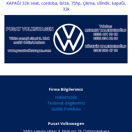
KAPAĞI 32K seat
,
cordoba
,
İbİza
,
75hp
,
Çikma
,
sİlİndİr
,
kapaĞi
,
32k
Firma Bilgilerimiz
Hakkımızda
Teslimat Bilgilerimiz
Gizlilik Politikası
Pusat Volkswagen
Yıldız sanayi sitesi 3. blok no:26 Ostim\Ankara