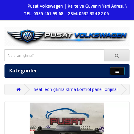
Pusat Volkswagen | Kalite ve Güvenin Yeni Adresi. Volks
TEL: 0535 461 99 68
GSM: 0532 354 82 06
Kategoriler
Seat leon çıkma klima kontrol paneli orijinal