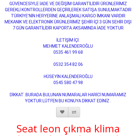
GÜVENCESİYLE İADE VE DEĞİŞİM GARANTİLİDİR ÜRÜNLERİMİZ
GEREKLİ KONTROLLERDEN GEÇİRİLEREK SATIŞA SUNULMAKTADIR
TÜRKİYE’NİN HERYERİNE ANLAŞMALI KARGO İMKANI VARDIR
MEKANİK VE ELEKTRONİK ÜRÜNLERİMİZ ŞEHİR İÇİ 3 GÜN SEHİR DIŞI
7 GÜN GARANTİLİDİR KAPORTA AKSAMINDA İADE YOKTUR
İLETİŞİM İÇİ:
MEHMET KALENDEROĞLU
0535 461 99 68
0532 354 82 06
HÜSEYİN KALENDEROĞLU
0545 580 47 98
DİKKAT: BURADA BULUNAN NUMARALAR HARİCİ NUMARAMIZ
YOKTUR LÜTFEN BU KONUYA DİKKAT EDİNİZ .
Seat leon çıkma klima