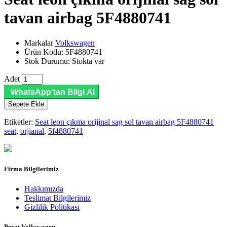
tavan airbag 5F4880741
Markalar
Volkswagen
Ürün Kodu: 5F4880741
Stok Durumu: Stokta var
Adet
WhatsApp'tan Bilgi Al
Sepete Ekle
Etiketler:
Seat leon çıkma orijinal sag sol tavan airbag 5F4880741
seat
,
orjianal
,
5f4880741
Firma Bilgilerimiz
Hakkımızda
Teslimat Bilgilerimiz
Gizlilik Politikası
Pusat Volkswagen