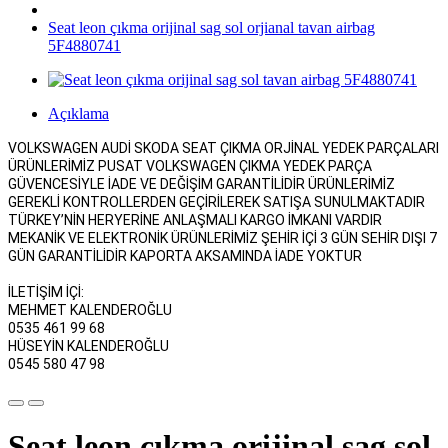
Seat leon çıkma orijinal sag sol orjianal tavan airbag
5F4880741
Açıklama
VOLKSWAGEN AUDİ SKODA SEAT ÇIKMA ORJİNAL YEDEK PARÇALARI
ÜRÜNLERİMİZ PUSAT VOLKSWAGEN ÇIKMA YEDEK PARÇA
GÜVENCESİYLE İADE VE DEĞİŞİM GARANTİLİDİR ÜRÜNLERİMİZ
GEREKLİ KONTROLLERDEN GEÇİRİLEREK SATIŞA SUNULMAKTADIR
TÜRKEY’NİN HERYERİNE ANLAŞMALI KARGO İMKANI VARDIR
MEKANİK VE ELEKTRONİK ÜRÜNLERİMİZ ŞEHİR İÇİ 3 GÜN SEHİR DIŞI 7
GÜN GARANTİLİDİR KAPORTA AKSAMINDA İADE YOKTUR
İLETİŞİM İÇİ:
MEHMET KALENDEROĞLU
0535 461 99 68
HÜSEYİN KALENDEROĞLU
0545 580 47 98
Seat leon çıkma orijinal sag sol