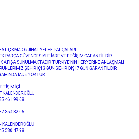
AT ÇIKMA ORJİNAL YEDEK PARÇALARI
 PARÇA GÜVENCESİYLE İADE VE DEĞİŞİM GARANTİLİDİR
 SATIŞA SUNULMAKTADIR TÜRKİYE’NİN HERYERİNE ANLAŞMALI
NLERİMİZ ŞEHİR İÇİ 3 GÜN SEHİR DIŞI 7 GÜN GARANTİLİDİR
SAMINDA İADE YOKTUR
LETİŞİM İÇİ:
 KALENDEROĞLU
35 461 99 68
32 354 82 06
N KALENDEROĞLU
45 580 47 98