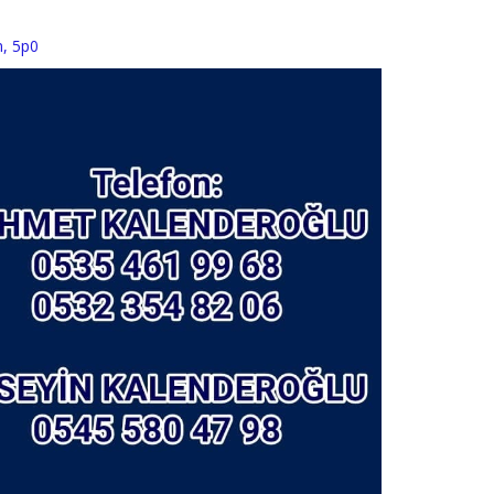
n
,
5p0