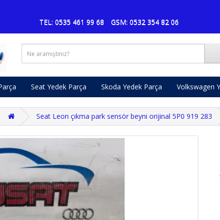
Pusat
TEL: 0535 461 99 68
GSM: 0532 354 82 06
Parça
Seat Yedek Parça
Skoda Yedek Parça
Volkswagen Y
Seat Leon çıkma park sensör beyni orijinal 5P0 919 283