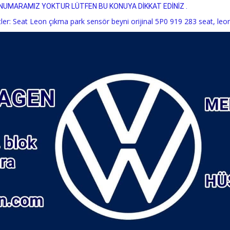
NUMARAMIZ YOKTUR LÜTFEN BU KONUYA DİKKAT EDİNİZ .
tler:
Seat Leon çıkma park sensör beyni orijinal 5P0 919 283 seat
,
leo