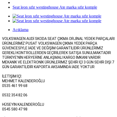
Seat leon sıfır westinghouse Ate marka sıfır komple
Açıklama
VOLKSWAGEN AUDİ SKODA SEAT ÇIKMA ORJİNAL YEDEK PARÇALARI
ÜRÜNLERİMİZ PUSAT VOLKSWAGEN ÇIKMA YEDEK PARÇA
GÜVENCESİYLE İADE VE DEĞİŞİM GARANTİLİDİR ÜRÜNLERİMİZ
GEREKLİ KONTROLLERDEN GEÇİRİLEREK SATIŞA SUNULMAKTADIR
TÜRKİYE’NİN HERYERİNE ANLAŞMALI KARGO İMKANI VARDIR
MEKANİK VE ELEKTRONİK ÜRÜNLERİMİZ ŞEHİR İÇİ 3 GÜN SEHİR DIŞI 7
GÜN GARANTİLİDİR KAPORTA AKSAMINDA İADE YOKTUR
İLETİŞİM İÇİ:
MEHMET KALENDEROĞLU
0535 461 99 68
0532 354 82 06
HÜSEYİN KALENDEROĞLU
0545 580 47 98