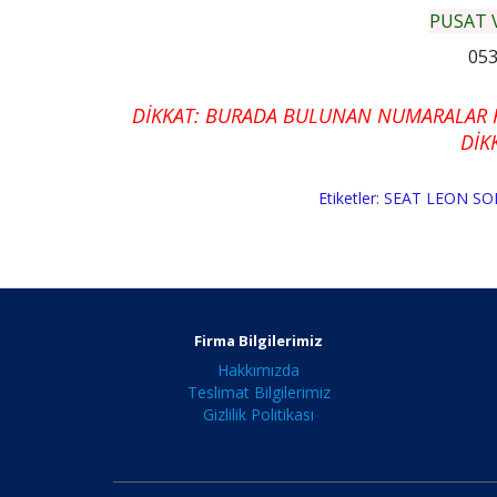
PUSAT 
053
DİKKAT: BURADA BULUNAN NUMARALAR 
DİKK
Etiketler:
SEAT LEON SO
Firma Bilgilerimiz
Hakkımızda
Teslimat Bilgilerimiz
Gizlilik Politikası