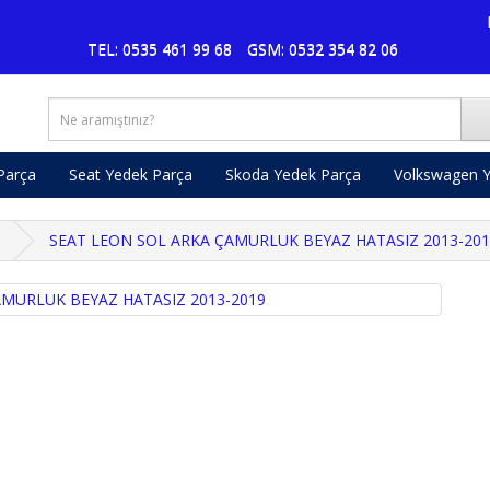
Pus
TEL: 0535 461 99 68
GSM: 0532 354 82 06
Parça
Seat Yedek Parça
Skoda Yedek Parça
Volkswagen Y
SEAT LEON SOL ARKA ÇAMURLUK BEYAZ HATASIZ 2013-201