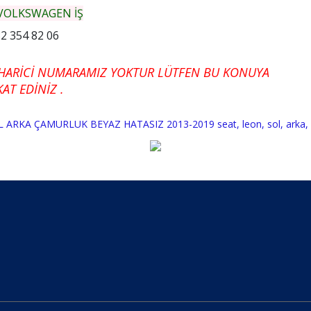
VOLKSWAGEN İŞ
2 354 82 06
HARİCİ NUMARAMIZ YOKTUR LÜTFEN BU KONUYA
AT EDİNİZ .
L ARKA ÇAMURLUK BEYAZ HATASIZ 2013-2019 seat
,
leon
,
sol
,
arka
,