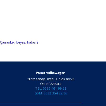
Çamurluk
,
beyaz
,
hatasiz
Pusat Volkswagen
Yıldız sanayi sitesi 3. blok no:26
Ostim\Ankara
TEL: 0535 461 99 68
GSM: 0532 354 82 06