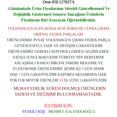
Oem 05E127027A
:Günümüzde Ürün Fiyatlarının Sürekli Güncellenmesi Ve
De
ğişiklik Göstermesi Sonucu Alacağınız Ürünlerin
Fiyatlarını Bizi Arayarak Öğrenebilirsiniz.
VOLKSWAGEN AUDİ SKODA SEAT PORSCHE CUPRA ÇIKMA
ORJİNAL YEDEK PARÇALARI
ÜRÜNLERİMİZ PUSAT VOLKSWAGEN ÇIKMA YEDEK PARÇA
GÜVENCESİYLE İADE VE DEĞİŞİM GARANTİLİDİR
ÜRÜNLERİMİZ GEREKLİ KONTROLLERDEN GEÇİRİLEREK
SATIŞA SUNULMAKTADIR TÜRKİYE’NİN HERYERİNE
ANLAŞMALI KARGO İMKANI VARDIR MEKANİK VE
ELEKTRONİK ÜRÜNLERİMİZ ŞEHİR İÇİ
3
GÜN SEHİR
DIŞI
7
GÜN GARANTİLİDİR KAPORTA AKSAMINDA İADE
YOKTUR MOTOR ÜRÜNLERİ
15
İŞ GÜNÜ GARANTİLİDİR.
· MUHAYYERLİK SÜRESİ DOLMUŞ ÜRÜNLERİN
İADESİ VE DEĞİŞİMİ BULUNMAMAKTADIR.
İLETİŞİM İÇİN:
YETKİLİ KİŞİ :
MEHMET KALENDEROĞLU