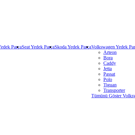
Yedek Parça
Seat Yedek Parça
Skoda Yedek Parça
Volkswagen Yedek Pa
Arteon
Bora
Caddy
Jetta
Passat
Polo
Tiguan
Transporter
Tümünü Göster Volks