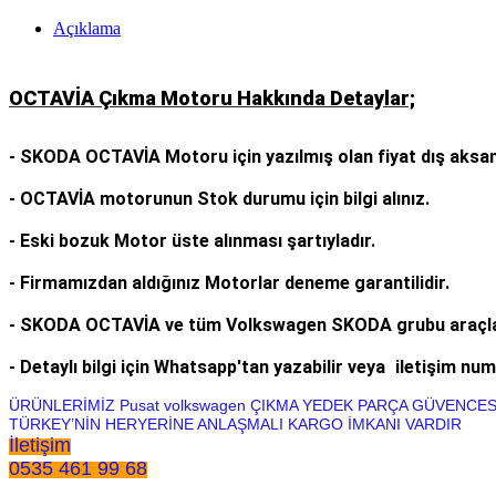
Açıklama
OCTAVİA Çıkma Motoru Hakkında Detaylar;
- SKODA OCTAVİA Motoru için yazılmış olan fiyat dış aksam
- OCTAVİA motorunun Stok durumu için bilgi alınız.
- Eski bozuk Motor üste alınması şartıyladır.
- Firmamızdan aldığınız Motorlar deneme garantilidir.
- SKODA OCTAVİA ve tüm Volkswagen SKODA grubu araçları
- Detaylı bilgi için Whatsapp'tan yazabilir veya
iletişim num
ÜRÜNLERİMİZ Pusat volkswagen ÇIKMA YEDEK PARÇA GÜVENCE
TÜRKEY’NİN HERYERİNE ANLAŞMALI KARGO İMKANI VARDIR
İletişim
0535 461 99 68