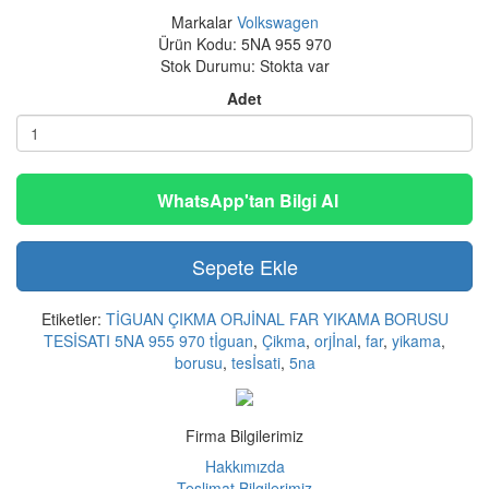
Markalar
Volkswagen
Ürün Kodu: 5NA 955 970
Stok Durumu: Stokta var
Adet
WhatsApp'tan Bilgi Al
Sepete Ekle
Etiketler:
TİGUAN ÇIKMA ORJİNAL FAR YIKAMA BORUSU
TESİSATI 5NA 955 970 tİguan
,
Çikma
,
orjİnal
,
far
,
yikama
,
borusu
,
tesİsati
,
5na
Firma Bilgilerimiz
Hakkımızda
Teslimat Bilgilerimiz