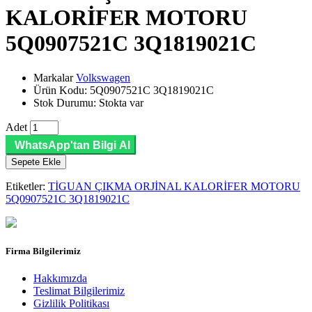
KALORİFER MOTORU
5Q0907521C 3Q1819021C
Markalar
Volkswagen
Ürün Kodu: 5Q0907521C 3Q1819021C
Stok Durumu: Stokta var
Adet
WhatsApp'tan Bilgi Al
Sepete Ekle
Etiketler:
TİGUAN ÇIKMA ORJİNAL KALORİFER MOTORU
5Q0907521C 3Q1819021C
Firma Bilgilerimiz
Hakkımızda
Teslimat Bilgilerimiz
Gizlilik Politikası