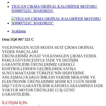
TİGUAN ÇIKMA ORJİNAL KALORİFER MOTORU
5Q0907521C 3Q1819021C
Açıklama
Oem 5Q0 907 521 C
VOLKSWAGEN AUDİ SKODA SEAT ÇIKMA ORJİNAL
YEDEK PARÇALARI
ÜRÜNLERİMİZ PUSAT VOLKSWAGEN ÇIKMA YEDEK
PARÇA GÜVENCESİYLE İADE VE DEĞİŞİM
GARANTİLİDİR ÜRÜNLERİMİZ GEREKLİ
KONTROLLERDEN GEÇİRİLEREK SATIŞA
SUNULMAKTADIR TÜRKİYE’NİN HERYERİNE
ANLAŞMALI KARGO İMKANI VARDIR MEKANİK VE
ELEKTRONİK ÜRÜNLERİMİZ ŞEHİR İÇİ 3 GÜN SEHİR
DIŞI 7 GÜN GARANTİLİDİR KAPORTA AKSAMINDA İADE
YOKTUR MOTOR ÜRÜNLERİ 15 İŞ GÜNÜ
GARANTİLİDİR.
İLETİŞİM İÇİN: