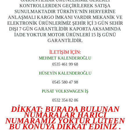
KONTROLLERDEN GEÇİRİLEREK SATIŞA
SUNULMAKTADIR TÜRKİYE’NİN HERYERİNE
ANLAŞMALI KARGO İMKANI VARDIR MEKANİK VE
ELEKTRONİK ÜRÜNLERİMİZ ŞEHİR İÇİ 3 GÜN SEHİR
DIŞI 7 GÜN GARANTİLİDİR KAPORTA AKSAMINDA
İADE YOKTUR MOTOR ÜRÜNLERİ 15 İŞ GÜNÜ
GARANTİLİDİR.
İLETİŞİM İÇİN:
MEHMET KALENDEROĞLU
0535 461 99 68
HÜSEYİN KALENDEROĞLU
0545 580 47 98
PUSAT VOLKSWAGEN İŞ
0532 354 82 06
DİKKAT: BURADA BULUNAN
NUMARALAR HARİCİ
NUMARAMIZ YOKTUR LÜTFEN
BU KONUYA DİKKAT EDİNİZ .