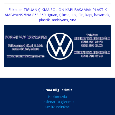
Etiketler:
TİGUAN ÇIKMA SOL ÖN KAPI BASAMAK PLASTİK
AMBİYANS 5NA 853 369 tİguan
,
Çikma
,
sol
,
Ön
,
kapi
,
basamak
,
plastİk
,
ambİyans
,
5na
Firma Bilgilerimiz
Hakkımızda
Teslimat Bilgilerimiz
Gizlilik Politikası