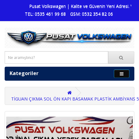
Pusat Volkswagen | Kalite ve Güvenin Yeni Adresi. Volksw
TEL: 0535 461 99 68
GSM: 0532 354 82 06
Kategoriler
TİGUAN ÇIKMA SOL ÖN KAPI BASAMAK PLASTİK AMBİYANS 5