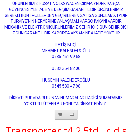
ÜRÜNLERİMİZ PUSAT VOLKSWAGEN ÇIKMA YEDEK PARÇA
GÜVENCESİYLE İADE VE DEĞİŞİM GARANTİLİDİR ÜRÜNLERİMİZ
GEREKLİ KONTROLLERDEN GEÇİRİLEREK SATIŞA SUNULMAKTADIR
TÜRKİYE’NİN HERYERİNE ANLAŞMALI KARGO İMKANI VARDIR
MEKANİK VE ELEKTRONİK ÜRÜNLERİMİZ ŞEHİR İÇİ 3 GÜN SEHİR DIŞI
7 GÜN GARANTİLİDİR KAPORTA AKSAMINDA İADE YOKTUR
İLETİŞİM İÇİ:
MEHMET KALENDEROĞLU
0535 461 99 68
0532 354 82 06
HÜSEYİN KALENDEROĞLU
0545 580 47 98
DİKKAT: BURADA BULUNAN NUMARALAR HARİCİ NUMARAMIZ
YOKTUR LÜTFEN BU KONUYA DİKKAT EDİNİZ .
Transporter t4 2.5tdi iç dış