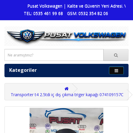
Pusat Volkswagen | Kalite ve Güvenin Yeni Adresi. Volks
TEL: 0535 461 99 68
GSM: 0532 354 82 06
Kategoriler
Transporter t4 2.5tdi iç dış çıkma triger kapağı 074109157C