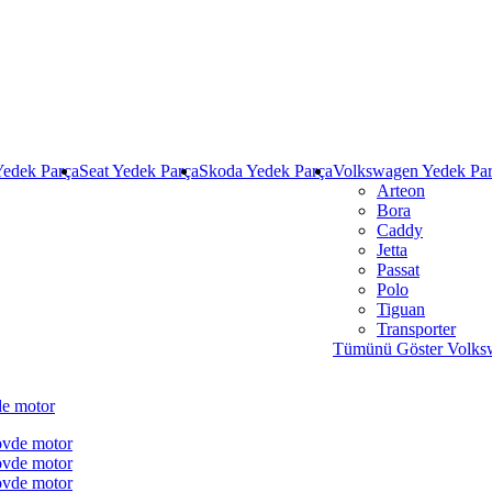
Yedek Parça
Seat Yedek Parça
Skoda Yedek Parça
Volkswagen Yedek Pa
Arteon
Bora
Caddy
Jetta
Passat
Polo
Tiguan
Transporter
Tümünü Göster Volks
de motor