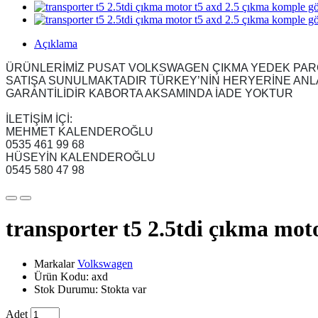
Açıklama
ÜRÜNLERİMİZ PUSAT VOLKSWAGEN ÇIKMA YEDEK PARÇ
SATIŞA SUNULMAKTADIR TÜRKEY’NİN HERYERİNE ANLAŞ
GARANTİLİDİR KABORTA AKSAMINDA İADE YOKTUR
İLETİŞİM İÇİ:
MEHMET KALENDEROĞLU
0535 461 99 68
HÜSEYİN KALENDEROĞLU
0545 580 47 98
transporter t5 2.5tdi çıkma mo
Markalar
Volkswagen
Ürün Kodu: axd
Stok Durumu: Stokta var
Adet