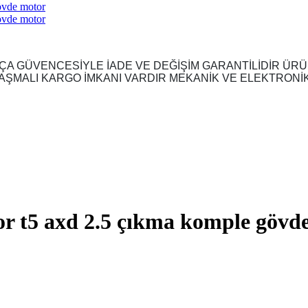
A GÜVENCESİYLE İADE VE DEĞİŞİM GARANTİLİDİR ÜR
MALI KARGO İMKANI VARDIR MEKANİK VE ELEKTRONİK Ü
tor t5 axd 2.5 çıkma komple gövd