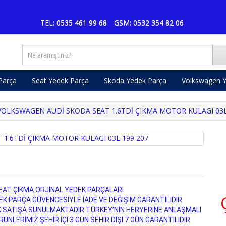
Pu
TEL: 0535 461 99 68
GSM: 0532 354 82 06
Parça
Seat Yedek Parça
Skoda Yedek Parça
Volkswagen Y
VOLKSWAGEN AUDİ SKODA SEAT 1.6TDİ ÇIKMA MOTOR KULAGI 03L
AT ÇIKMA ORJİNAL YEDEK PARÇALARI
 PARÇA GÜVENCESİYLE İADE VE DEĞİŞİM GARANTİLİDİR
K SATIŞA SUNULMAKTADIR TÜRKEY’NİN HERYERİNE ANLAŞMALI
NLERİMİZ ŞEHİR İÇİ 3 GÜN SEHİR DIŞI 7 GÜN GARANTİLİDİR