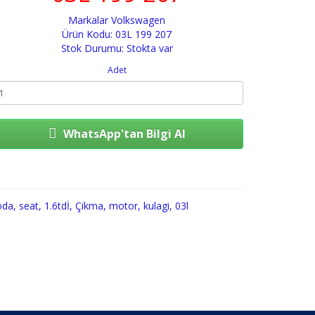
Markalar
Volkswagen
Ürün Kodu: 03L 199 207
Stok Durumu: Stokta var
Adet
WhatsApp'tan Bilgi Al
Sepete Ekle
oda
,
seat
,
1.6tdİ
,
Çikma
,
motor
,
kulagi
,
03l