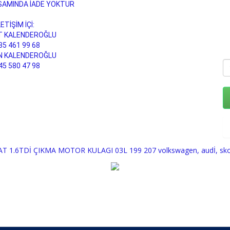
SAMINDA İADE YOKTUR
LETİŞİM İÇİ:
 KALENDEROĞLU
35 461 99 68
N KALENDEROĞLU
45 580 47 98
 1.6TDİ ÇIKMA MOTOR KULAGI 03L 199 207 volkswagen
,
audİ
,
sk