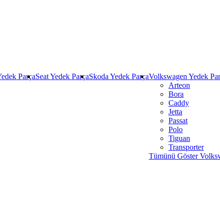
Yedek Parça
Seat Yedek Parça
Skoda Yedek Parça
Volkswagen Yedek Pa
Arteon
Bora
Caddy
Jetta
Passat
Polo
Tiguan
Transporter
Tümünü Göster Volks