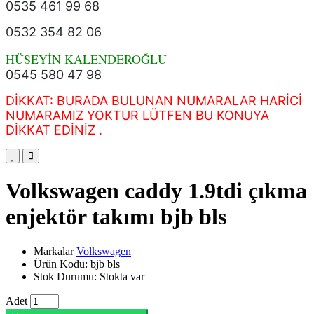
0535 461 99 68
0532 354 82 06
HÜSEYİN KALENDEROĞLU
0545 580 47 98
DİKKAT: BURADA BULUNAN NUMARALAR HARİCİ
NUMARAMIZ YOKTUR LÜTFEN BU KONUYA
DİKKAT EDİNİZ .
Volkswagen caddy 1.9tdi çıkma
enjektör takımı bjb bls
Markalar
Volkswagen
Ürün Kodu: bjb bls
Stok Durumu: Stokta var
Adet