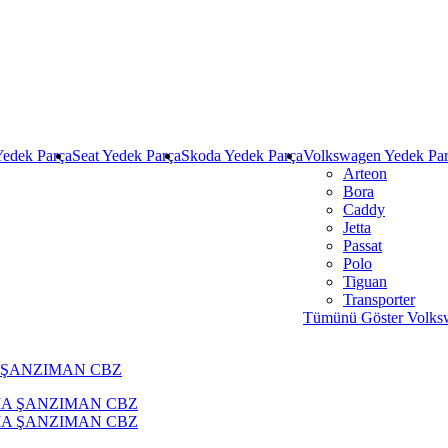
Yedek Parça
Seat Yedek Parça
Skoda Yedek Parça
Volkswagen Yedek Pa
Arteon
Bora
Caddy
Jetta
Passat
Polo
Tiguan
Transporter
Tümünü Göster Volks
A ŞANZIMAN CBZ