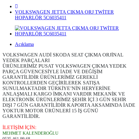
VOLKSWAGEN JETTA ÇIKMA ORJ TWİTER
HOPARLÖR 5C6035411
Açıklama
VOLKSWAGEN AUDİ SKODA SEAT ÇIKMA ORJİNAL
YEDEK PARÇALARI
ÜRÜNLERİMİZ PUSAT VOLKSWAGEN ÇIKMA YEDEK
PARÇA GÜVENCESİYLE İADE VE DEĞİŞİM
GARANTİLİDİR ÜRÜNLERİMİZ GEREKLİ
KONTROLLERDEN GEÇİRİLEREK SATIŞA
SUNULMAKTADIR TÜRKİYE’NİN HERYERİNE
ANLAŞMALI KARGO İMKANI VARDIR MEKANİK VE
ELEKTRONİK ÜRÜNLERİMİZ ŞEHİR İÇİ 3 GÜN SEHİR
DIŞI 7 GÜN GARANTİLİDİR KAPORTA AKSAMINDA İADE
YOKTUR MOTOR ÜRÜNLERİ 15 İŞ GÜNÜ
GARANTİLİDİR.
İLETİŞİM İÇİN:
MEHMET KALENDEROĞLU
0535 461 99 68