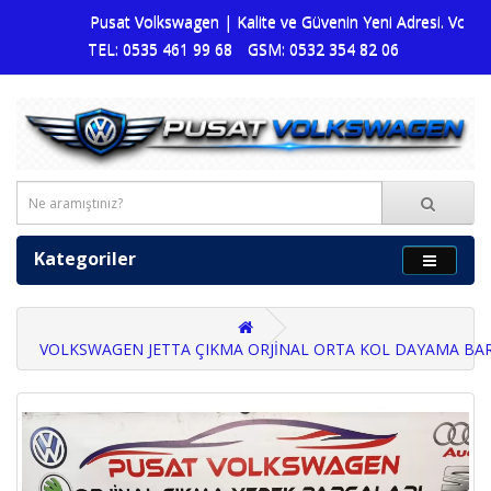
Pusat Volkswagen | Kalite ve Güvenin Yeni Adresi. Volkswa
TEL: 0535 461 99 68
GSM: 0532 354 82 06
Kategoriler
VOLKSWAGEN JETTA ÇIKMA ORJİNAL ORTA KOL DAYAMA BA