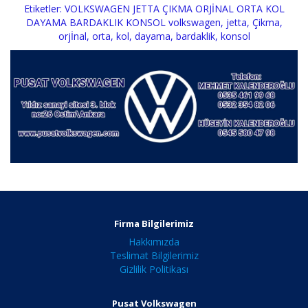
Etiketler:
VOLKSWAGEN JETTA ÇIKMA ORJİNAL ORTA KOL
DAYAMA BARDAKLIK KONSOL volkswagen
,
jetta
,
Çikma
,
orjİnal
,
orta
,
kol
,
dayama
,
bardaklik
,
konsol
Firma Bilgilerimiz
Hakkımızda
Teslimat Bilgilerimiz
Gizlilik Politikası
Pusat Volkswagen