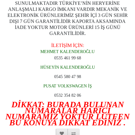
SUNULMAKTADIR TÜRKİYE’NİN HERYERİNE
ANLAŞMALI KARGO İMKANI VARDIR MEKANİK VE
ELEKTRONİK ÜRÜNLERİMİZ ŞEHİR İÇİ 3 GÜN SEHİR
DIŞI 7 GÜN GARANTİLİDİR KAPORTA AKSAMINDA
İADE YOKTUR MOTOR ÜRÜNLERİ 15 İŞ GÜNÜ
GARANTİLİDİR.
İLETİŞİM İÇİN:
MEHMET KALENDEROĞLU
0535 461 99 68
HÜSEYİN KALENDEROĞLU
0545 580 47 98
PUSAT VOLKSWAGEN İŞ
0532 354 82 06
DİKKAT: BURADA BULUNAN
NUMARALAR HARİCİ
NUMARAMIZ YOKTUR LÜTFEN
BU KONUYA DİKKAT EDİNİZ .